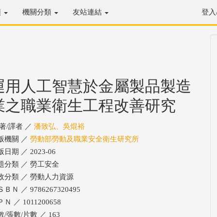
類
機關分類
友站連結
登入
運用人工智慧於金屬製品製造
業之職業衛生工程改善研究
/著/譯者 ／
潘致弘、吳焜裕
版機關 ／
勞動部勞動及職業安全衛生研究所
日期 ／ 2023-06
題分類 ／ 勞工安全
政分類 ／ 勞動人力資源
ＢＮ ／ 9786267320495
Ｎ ／ 1011200658
/張數/片數 ／ 163