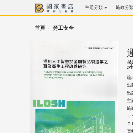
主題分類
施政分
首頁
勞工安全
編
出
出版
主
施
ＩＳ
ＧＰ
頁數