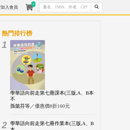
0
/加入會員
熱門排行榜
1
學華語向前走第七冊課本(三版,A、B本
不
孫懿芬等
／優惠價8折160元
2
學華語向前走第七冊作業本(三版,A、B
本