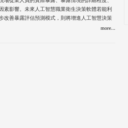
現場從業人員的實際暴露、暴露情境的詳細程度、
因素影響。未來人工智慧職業衛生決策軟體若能利
步改善暴露評估預測模式，則將增進人工智慧決策
more...
金屬製品製造業人工智慧技術暴露情境資料庫，包括
業環境測定及改善成本相關資料，建議作為事業單
生管理系統之參考。2.資料庫完整性方面，目前資
新增其他行業之製程以及化學物質的資料蒐集，以
相關資料。3.建議在未來研究發展擴張方面，可持
化學性、及生物性等職業衛生危害。針對不同暴露
究成果時，將該模式納入本程式作為擴張。同時，
可同步紀錄專業人員之對照判斷與改善建議結論，
所使用。在AI系統之操作實務使用上，未來可依據
程參數設定之描述說明以及模式使用對象須瞭解之
AI程式未來改進方面，建議可透過搜集各種工程改善