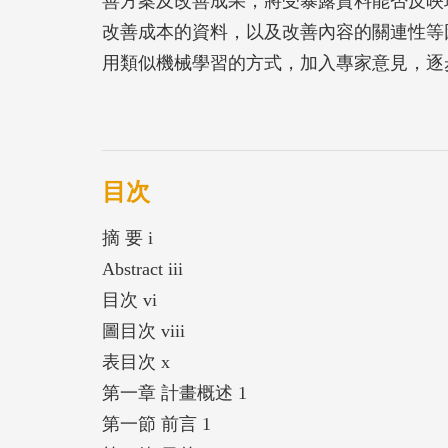
善方案及改善成果，將受暴露資料能否反映
改善成本的資料，以及改善內容的關連性等
用類似機械學習的方式，加入專家意見，逐
應用於製造業職場環境改善的範圍與效益。
本研究建議事項包括：1.本研究所建立的
國內金屬製品製造業生產流程、設備、與作
位建置職業安全衛生管理計畫或職業安全衛
目次
料庫僅限金屬製品製造業，建議未來應持續
摘 要 i
及一併加入情境描述與資料庫之參數描述等
Abstract iii
續驗證程式與評估模式，並應用於物理性、
目次 vi
途徑、不同族群等應用也可再有其他相關研
圖目次 viii
在記錄不同暴露評估情境以外，建議未來也
表目次 x
這些判定數據未來可作為新的機器學習數據
第一章 計畫概述 1
用途及對象規劃設計使用介面，補充各項製
第一節 前言 1
注意事項以降低AI系統的操作門檻。4.在