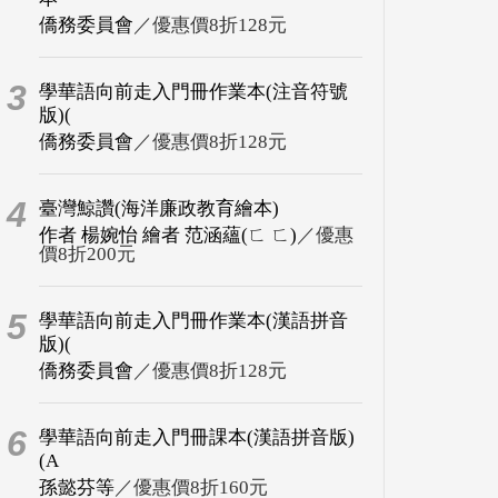
僑務委員會
／優惠價8折128元
3
學華語向前走入門冊作業本(注音符號
版)(
僑務委員會
／優惠價8折128元
4
臺灣鯨讚(海洋廉政教育繪本)
作者 楊婉怡 繪者 范涵蘊(ㄈ ㄈ)
／優惠
價8折200元
5
學華語向前走入門冊作業本(漢語拼音
版)(
僑務委員會
／優惠價8折128元
6
學華語向前走入門冊課本(漢語拼音版)
(A
孫懿芬等
／優惠價8折160元