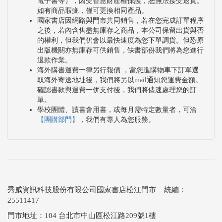
電子書等），因受智慧財產權保護，恕無法接受退貨。
如有商品瑕疵，僅可更換相同產品。
國家書店因網路與門市共同銷售，若在您完成訂單程序
之後，若內含售盡無庫存之商品，本公司保留出貨與否
的權利，但我們仍會以最快速度為您下單調貨。但恐原
出版機關亦無庫存可供銷售，缺書部份我們將為您進行
退款作業。
海外購書運費一律另行報價 ，當您進購物車下訂單選
取海外寄送地址後，我們將另以mail通知您運費金額。
確認書款與運費一併支付後，我們將儘速處理您的訂
單。
學校團體、讀書會用書，或每月需特定數量者，可洽
【團購部門】
，我們有專人為您服務。
秀威資訊科技股份有限公司國家書店松江門市 統編：
25511417
門市地址：104 台北市中山區松江路209號1樓