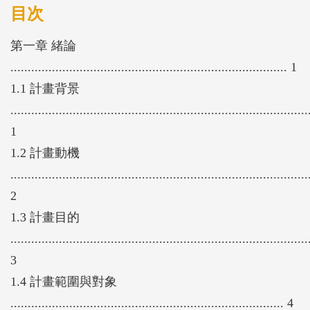
教學主題。本計畫經德懷術(Delphi Method)調查，篩
目次
選出包含「危險感知」、「運具使用」及「交通知能
第一章 緒論
與科技運用」等三大能力主題在內的22項內容重點，
................................................................................ 1
可做為導入應用時的優先發展項目。
1.1 計畫背景
本計畫提出未來研發科技教學輔助工具之規劃建議，
......................................................................................
並考量實務應用之可行性，建議短期鼓勵教學創新與
1
跨域合作，開發可供教學端直接應用之教案內容，中
1.2 計畫動機
長期應以專業師資的培育及跨領域團隊的經營做為推
......................................................................................
動目標，以便協助學校交通安全教育的普及與落實。
2
1.3 計畫目的
......................................................................................
3
1.4 計畫範圍與對象
............................................................................... 4