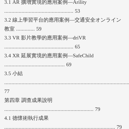
3.1 AR 擴增實境的應用案例—Arility
................................................ 53
3.2 線上學習平台的應用案例—交通安全オンライン
教室 ............. 59
3.3 VR 影片教學的應用案例—driVR
................................................ 65
3.4 XR 延展實境的應用案例—SafeChild
.......................................... 69
3.5 小結
......................................................................................
77
第四章 調查成果說明
.............................................................. 79
4.1 德懷術執行成果
............................................................................. 79