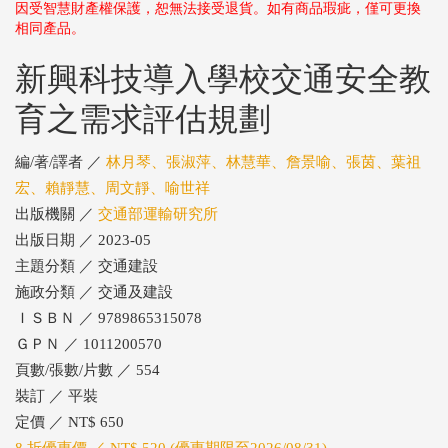
因受智慧財產權保護，恕無法接受退貨。如有商品瑕疵，僅可更換
相同產品。
新興科技導入學校交通安全教
育之需求評估規劃
編/著/譯者 ／
林月琴、張淑萍、林慧華、詹景喻、張茵、葉祖
宏、賴靜慧、周文靜、喻世祥
出版機關 ／
交通部運輸研究所
出版日期 ／ 2023-05
主題分類 ／ 交通建設
施政分類 ／ 交通及建設
ＩＳＢＮ ／ 9789865315078
ＧＰＮ ／ 1011200570
頁數/張數/片數 ／ 554
裝訂 ／ 平裝
定價 ／ NT$ 650
8 折優惠價 ／ NT$ 520 (優惠期限至2026/08/31)