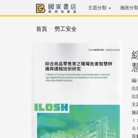
主題分類
施政分
首頁
勞工安全
編
出
出版
主
施
ＩＳ
ＧＰ
頁數