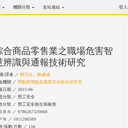
類
機關分類
友站連結
登入
綜合商品零售業之職場危害智
慧辨識與通報技術研究
/著/譯者 ／
鄭乃云、林威成
版機關 ／
勞動部勞動及職業安全衛生研究所
日期 ／ 2023-06
題分類 ／ 勞工安全
政分類 ／ 勞工安全衛生與檢查
ＢＮ ／ 9786267320068
Ｎ ／ 1011200589
/張數/片數 ／ 116