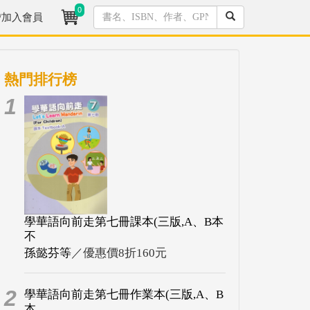
0
/加入會員
熱門排行榜
1
學華語向前走第七冊課本(三版,A、B本
不
孫懿芬等
／優惠價8折160元
2
學華語向前走第七冊作業本(三版,A、B
本