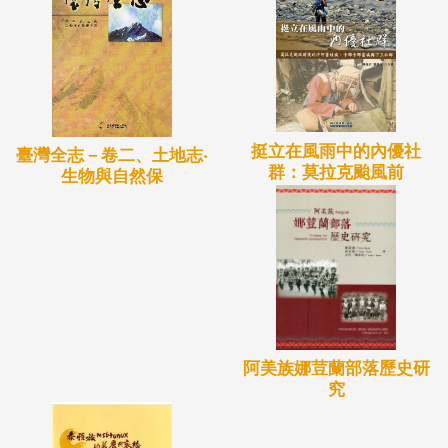
挺立在風雨中的內優社
臺灣全志－卷二、土地志‧
群：莫拉克颱風前
生物與自然保
阿美族娜荳蘭部落歷史研
究