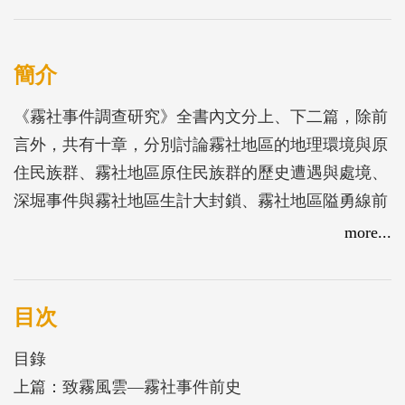
簡介
《霧社事件調查研究》全書內文分上、下二篇，除前
言外，共有十章，分別討論霧社地區的地理環境與原
住民族群、霧社地區原住民族群的歷史遭遇與處境、
深堀事件與霧社地區生計大封鎖、霧社地區隘勇線前
進與「五年理蕃計畫」的討伐、理蕃機關的擴充與部
more...
落遽變、德固達雅群部落集團與勢力消長、霧社事
件、霧社事件的起事過程與日方的征伐、視死如歸的
抗日志士和霧社事件史蹟與多元面相等。作者透過文
目次
獻史料爬梳整理、長年與當地原住民族的接觸以及田
目錄
野調查，試圖站在當時抗日原住民族的角度進行書
上篇：致霧風雲—霧社事件前史
寫。期望透過本書的出版，能引發各界對原住民族歷