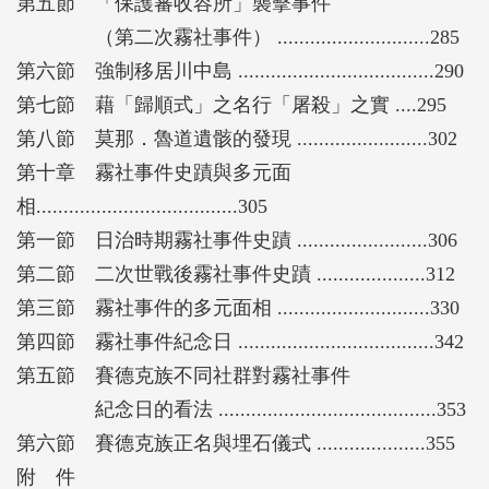
第五節 「保護蕃收容所」襲擊事件
（第二次霧社事件） ............................285
第六節 強制移居川中島 ....................................290
第七節 藉「歸順式」之名行「屠殺」之實 ....295
第八節 莫那．魯道遺骸的發現 ........................302
第十章 霧社事件史蹟與多元面
相.....................................305
第一節 日治時期霧社事件史蹟 ........................306
第二節 二次世戰後霧社事件史蹟 ....................312
第三節 霧社事件的多元面相 ............................330
第四節 霧社事件紀念日 ....................................342
第五節 賽德克族不同社群對霧社事件
紀念日的看法 ........................................353
第六節 賽德克族正名與埋石儀式 ....................355
附 件