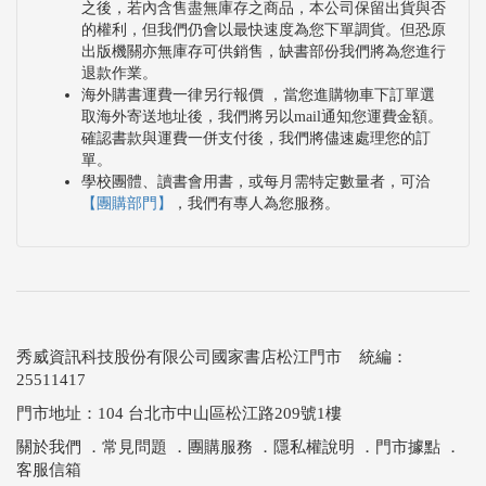
之後，若內含售盡無庫存之商品，本公司保留出貨與否
的權利，但我們仍會以最快速度為您下單調貨。但恐原
出版機關亦無庫存可供銷售，缺書部份我們將為您進行
退款作業。
海外購書運費一律另行報價 ，當您進購物車下訂單選
取海外寄送地址後，我們將另以mail通知您運費金額。
確認書款與運費一併支付後，我們將儘速處理您的訂
單。
學校團體、讀書會用書，或每月需特定數量者，可洽
【團購部門】
，我們有專人為您服務。
秀威資訊科技股份有限公司國家書店松江門市 統編：
25511417
門市地址：104 台北市中山區松江路209號1樓
關於我們
．
常見問題
．
團購服務
．
隱私權說明
．
門市據點
．
客服信箱