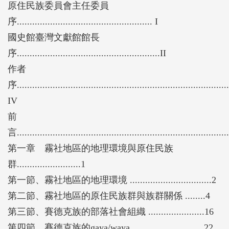
原住民族委員會主任委員
史的關注與討論。
序..................................................... I
國史館臺灣文獻館館長
序........................................................II
作者
序...................................................................................
IV
前
言................................................................................
第一章 霧社地區的地理環境與原住民族
群.........................1
第一節、霧社地區的地理環境 ................................2
第二節、霧社地區的原住民族群與族群關係 ........4
第三節、賽德克族的部落社會組織 ......................16
第四節、賽德克族的gaya/waya ............................22