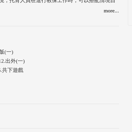
情境，托育人員在進行教保工作時，可以搭配情境自
首唸謠均搭配輕快的曲子與朗朗上口的詞彙，不論是
more...
常用客語。唸謠是引導嬰幼兒學習很好的素材，可
，無形中讓嬰幼兒自然地重複聽到生活客語，營造
飯(一)
12.出外(一)
16.共下遊戲