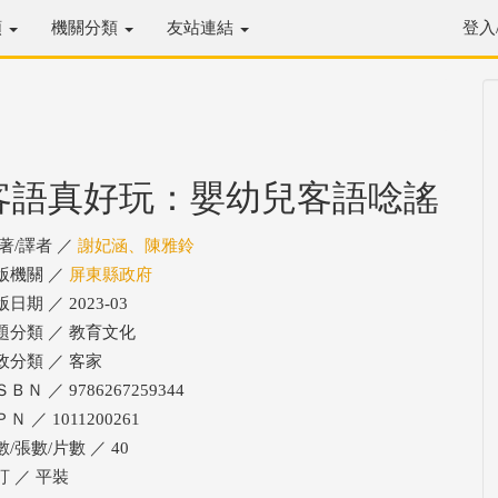
類
機關分類
友站連結
登入
客語真好玩：嬰幼兒客語唸謠
/著/譯者 ／
謝妃涵、陳雅鈴
版機關 ／
屏東縣政府
日期 ／ 2023-03
題分類 ／ 教育文化
政分類 ／ 客家
ＢＮ ／ 9786267259344
Ｎ ／ 1011200261
數/張數/片數 ／ 40
訂 ／ 平裝