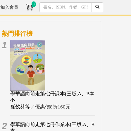
0
/加入會員
熱門排行榜
1
學華語向前走第七冊課本(三版,A、B本
不
孫懿芬等
／優惠價8折160元
2
學華語向前走第七冊作業本(三版,A、B
本