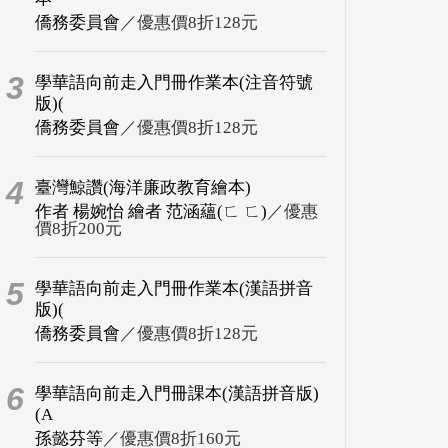
僑務委員會
／優惠價8折128元
3
學華語向前走入門冊作業本(注音符號
版)(
僑務委員會
／優惠價8折128元
4
臺灣鯨讚(海洋廉政教育繪本)
作者 楊婉怡 繪者 范涵蘊(ㄈ ㄈ)
／優惠
價8折200元
5
學華語向前走入門冊作業本(漢語拼音
版)(
僑務委員會
／優惠價8折128元
6
學華語向前走入門冊課本(漢語拼音版)
(A
孫懿芬等
／優惠價8折160元