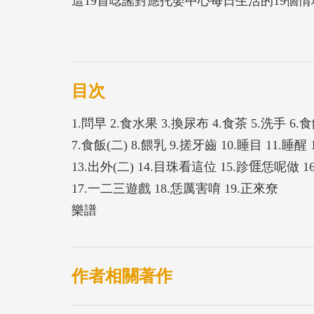
這19首唸謠對應托嬰中心每日生活的19個
行唸唱、也可以帶著嬰幼兒一起唸唱。19
托育人員或是嬰幼兒，都可以自然學會這些
以吸引嬰幼兒注意，聽久了也能自然一起唸
友善客語學習情境，促進客語學習的成效。
目次
1.問早 2.食水果 3.換尿布 4.食茶 5.洗手 6.食
7.食飯(二) 8.餵乳 9.搓牙齒 10.睡目 11.睡醒 
13.出外(二) 14.目珠看這位 15.跈𠊎恁呢做 
17.一二三遊戲 18.恁厲害唷 19.正來尞
樂譜
作者相關著作