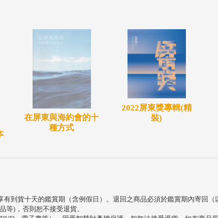
2022屏東獎專輯(精
在屏東與海約會的十
裝)
種方式
本
享有到貨十天的鑑賞期（含例假日）。退回之商品必須於鑑賞期內寄回（
品等)，否則恕不接受退貨。