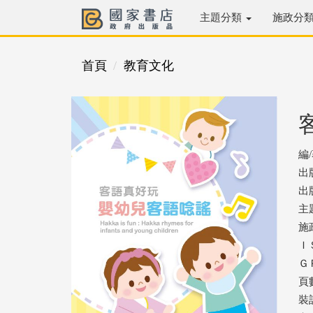
主題分類
施政分
首頁
教育文化
編
出
出版
主
施
ＩＳ
ＧＰ
頁
裝