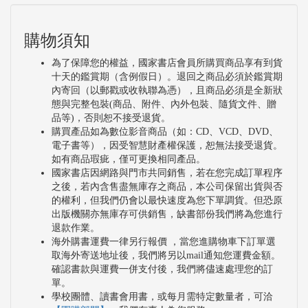
購物須知
為了保障您的權益，國家書店會員所購買商品享有到貨
十天的鑑賞期（含例假日）。退回之商品必須於鑑賞期
內寄回（以郵戳或收執聯為憑），且商品必須是全新狀
態與完整包裝(商品、附件、內外包裝、隨貨文件、贈
品等)，否則恕不接受退貨。
購買產品如為數位影音商品（如：CD、VCD、DVD、
電子書等），因受智慧財產權保護，恕無法接受退貨。
如有商品瑕疵，僅可更換相同產品。
國家書店因網路與門市共同銷售，若在您完成訂單程序
之後，若內含售盡無庫存之商品，本公司保留出貨與否
的權利，但我們仍會以最快速度為您下單調貨。但恐原
出版機關亦無庫存可供銷售，缺書部份我們將為您進行
退款作業。
海外購書運費一律另行報價 ，當您進購物車下訂單選
取海外寄送地址後，我們將另以mail通知您運費金額。
確認書款與運費一併支付後，我們將儘速處理您的訂
單。
學校團體、讀書會用書，或每月需特定數量者，可洽