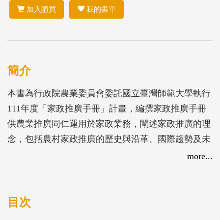
加入購買
我的書單
簡介
本書為行政院農業委員會委託國立臺灣師範大學執行
111年度「家政推廣手冊」計畫，編撰家政推廣手冊
供農業推廣同仁運用於家政業務，闡述家政推廣的理
念，包括農村家政推廣的歷史與沿革、國際趨勢及未
來創新與展望，並納入實務篇，以飲食、消費、健康
more...
及家庭等面向，鏈結食農教育、農村高齡者輔導及綠
色照顧等政策，協助農會推廣人員工作規劃。
目次