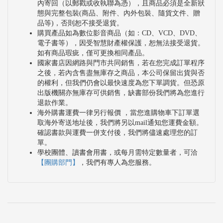
內寄回（以郵戳或收執聯為憑），且商品必須是全新狀
態與完整包裝(商品、附件、內外包裝、隨貨文件、贈
品等)，否則恕不接受退貨。
購買產品如為數位影音商品（如：CD、VCD、DVD、
電子書等），因受智慧財產權保護，恕無法接受退貨。
如有商品瑕疵，僅可更換相同產品。
國家書店因網路與門市共同銷售，若在您完成訂單程序
之後，若內含售盡無庫存之商品，本公司保留出貨與否
的權利，但我們仍會以最快速度為您下單調貨。但恐原
出版機關亦無庫存可供銷售，缺書部份我們將為您進行
退款作業。
海外購書運費一律另行報價 ，當您進購物車下訂單選
取海外寄送地址後，我們將另以mail通知您運費金額。
確認書款與運費一併支付後，我們將儘速處理您的訂
單。
學校團體、讀書會用書，或每月需特定數量者，可洽
【團購部門】
，我們有專人為您服務。