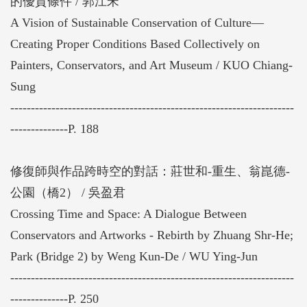
的優質條件 / 郭江宋
A Vision of Sustainable Conservation of Culture—
Creating Proper Conditions Based Collectively on
Painters, Conservators, and Art Museum / KUO Chiang-
Sung
---------------------------------------------------------------------
--------------P. 188
修復師與作品跨時空的對話：莊世和-重生、翁崑德-
公園（橋2） / 吳盈君
Crossing Time and Space: A Dialogue Between
Conservators and Artworks - Rebirth by Zhuang Shr-He;
Park (Bridge 2) by Weng Kun-De / WU Ying-Jun
---------------------------------------------------------------------
--------------P. 250