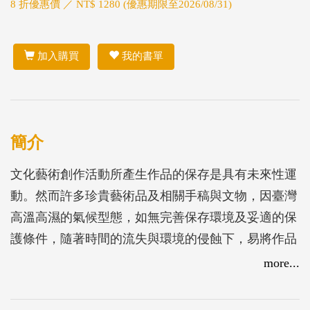
8 折優惠價 ／ NT$ 1280 (優惠期限至2026/08/31)
加入購買
我的書單
簡介
文化藝術創作活動所產生作品的保存是具有未來性運
動。然而許多珍貴藝術品及相關手稿與文物，因臺灣
高溫高濕的氣候型態，如無完善保存環境及妥適的保
護條件，隨著時間的流失與環境的侵蝕下，易將作品
置於損壞的風險中。文化部深感臺灣藝術史重建與珍
more...
貴藝術資產搶救的重要性與急迫性，特別交辦國立臺
灣美術館（以下簡稱國美館）執行「文化部藝術品及