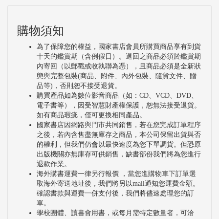
購物須知
為了保障您的權益，國家書店會員所購買商品享有到貨
十天的鑑賞期（含例假日）。退回之商品必須於鑑賞期
內寄回（以郵戳或收執聯為憑），且商品必須是全新狀
態與完整包裝(商品、附件、內外包裝、隨貨文件、贈
品等)，否則恕不接受退貨。
購買產品如為數位影音商品（如：CD、VCD、DVD、
電子書等），因受智慧財產權保護，恕無法接受退貨。
如有商品瑕疵，僅可更換相同產品。
國家書店因網路與門市共同銷售，若在您完成訂單程序
之後，若內含售盡無庫存之商品，本公司保留出貨與否
的權利，但我們仍會以最快速度為您下單調貨。但恐原
出版機關亦無庫存可供銷售，缺書部份我們將為您進行
退款作業。
海外購書運費一律另行報價 ，當您進購物車下訂單選
取海外寄送地址後，我們將另以mail通知您運費金額。
確認書款與運費一併支付後，我們將儘速處理您的訂
單。
學校團體、讀書會用書，或每月需特定數量者，可洽