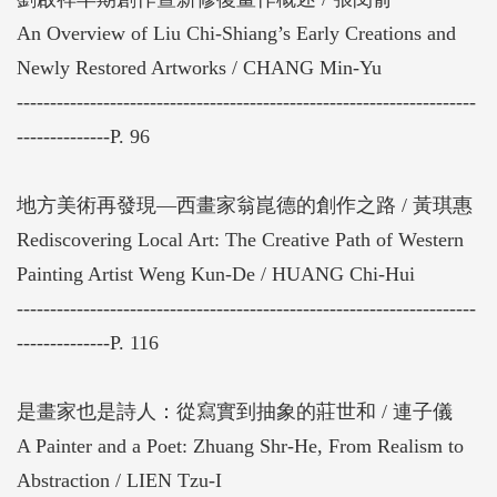
An Overview of Liu Chi-Shiang’s Early Creations and
Newly Restored Artworks / CHANG Min-Yu
---------------------------------------------------------------------
--------------P. 96
地方美術再發現—西畫家翁崑德的創作之路 / 黃琪惠
Rediscovering Local Art: The Creative Path of Western
Painting Artist Weng Kun-De / HUANG Chi-Hui
---------------------------------------------------------------------
--------------P. 116
是畫家也是詩人：從寫實到抽象的莊世和 / 連子儀
A Painter and a Poet: Zhuang Shr-He, From Realism to
Abstraction / LIEN Tzu-I