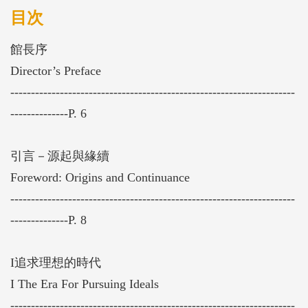
相關檔案搶救修復寄藏計畫」（以下簡稱本計畫），
目次
徵集西元一九二○至一九六○年代期間臺灣美術史重要
館長序
藝術家作品予以保存修復，除提供寄藏保存空間，更
Director’s Preface
以搶救修復為標的。本計畫作品申請寄藏共有59件、
---------------------------------------------------------------------
修復完成77件，其中包含李梅樹、郭柏川、翁崑德、
--------------P. 6
陳植棋、莊世和、楊三郎及劉啟祥等臺灣前輩藝術
家，畫面表層已有灰塵、髒汙、生物排遺、黴害、裂
引言－源起與緣續
痕、起甲、剝落及缺失等劣化，基底材鬆弛或結構不
Foreword: Origins and Continuance
穩定等，影響作品的美學價值及縮短其生命歷程，需
---------------------------------------------------------------------
緊急進行作品修復及維護保養處理。為了保護文化資
--------------P. 8
產，國美館以協力者的身份，結合藝術家家屬及專業
的修復團隊，共同來為這些重要美術作品的存續盡一
I追求理想的時代
份心力。本專輯以美術史及修復兩個面向，針對計畫
I The Era For Pursuing Ideals
中修復完成的作品，分別撰述以西元一九二○至一九
---------------------------------------------------------------------