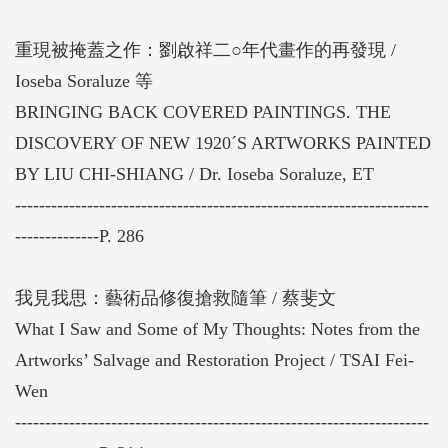
重現被掩蓋之作：劉啟祥二○年代畫作的再發現 /
Ioseba Soraluze 等
BRINGING BACK COVERED PAINTINGS. THE
DISCOVERY OF NEW 1920´S ARTWORKS PAINTED
BY LIU CHI-SHIANG / Dr. Ioseba Soraluze, ET
---------------------------------------------------------------------
--------------P. 286
我見我思：藝術品修復搶救隨筆 / 蔡斐文
What I Saw and Some of My Thoughts: Notes from the
Artworks’ Salvage and Restoration Project / TSAI Fei-
Wen
---------------------------------------------------------------------