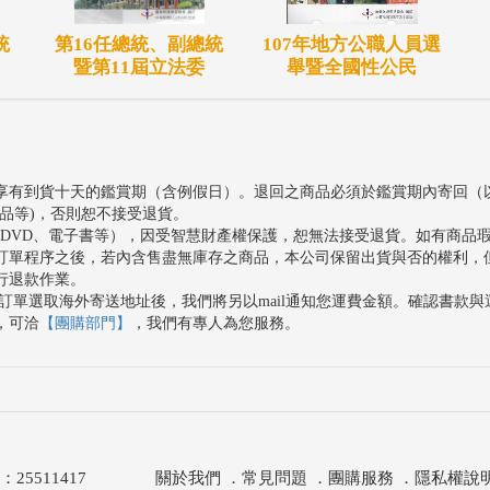
統
第16任總統、副總統
107年地方公職人員選
暨第11屆立法委
舉暨全國性公民
享有到貨十天的鑑賞期（含例假日）。退回之商品必須於鑑賞期內寄回（
品等)，否則恕不接受退貨。
、DVD、電子書等），因受智慧財產權保護，恕無法接受退貨。如有商品
訂單程序之後，若內含售盡無庫存之商品，本公司保留出貨與否的權利，
行退款作業。
訂單選取海外寄送地址後，我們將另以mail通知您運費金額。確認書款
，可洽
【團購部門】
，我們有專人為您服務。
511417
關於我們
．
常見問題
．
團購服務
．
隱私權說