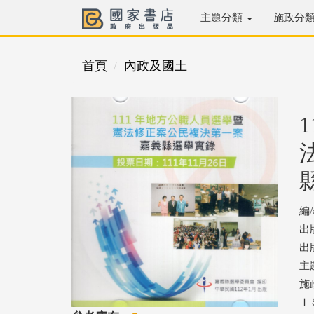
主題分類
施政分
首頁
內政及國土
編
出
出版
主
施
ＩＳ