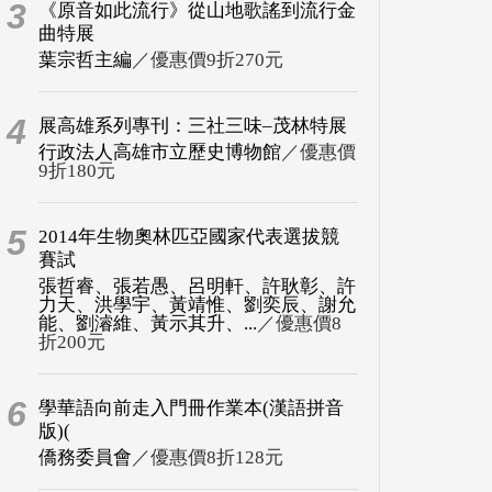
3
《原音如此流行》從山地歌謠到流行金
曲特展
葉宗哲主編
／優惠價9折270元
4
展高雄系列專刊：三社三味–茂林特展
行政法人高雄市立歷史博物館
／優惠價
9折180元
5
2014年生物奧林匹亞國家代表選拔競
賽試
張哲睿、張若愚、呂明軒、許耿彰、許
力天、洪學宇、黃靖惟、劉奕辰、謝允
能、劉濬維、黃示其升、...
／優惠價8
折200元
6
學華語向前走入門冊作業本(漢語拼音
版)(
僑務委員會
／優惠價8折128元