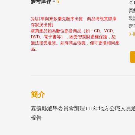
參考庫存 =
5
ＧＰ
頁
裝
(以訂單與來款優先順序出貨，商品將視實際庫
存狀況出貨)
定價
購買產品如為數位影音商品（如：CD、VCD、
9 
DVD、電子書等），因受智慧財產權保護，恕
無法接受退貨。如有商品瑕疵，僅可更換相同產
品。
簡介
嘉義縣選舉委員會辦理111年地方公職人
報告