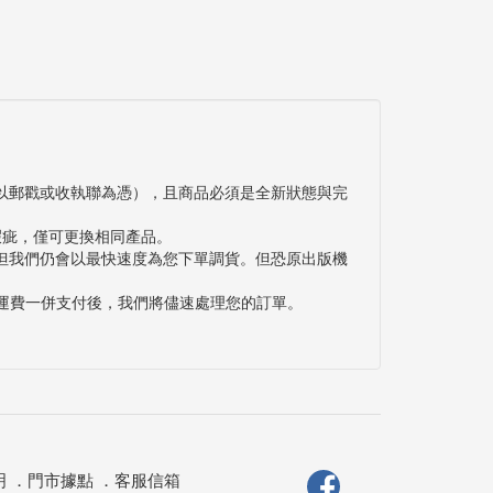
以郵戳或收執聯為憑），且商品必須是全新狀態與完
瑕疵，僅可更換相同產品。
但我們仍會以最快速度為您下單調貨。但恐原出版機
與運費一併支付後，我們將儘速處理您的訂單。
明
．
門市據點
．
客服信箱