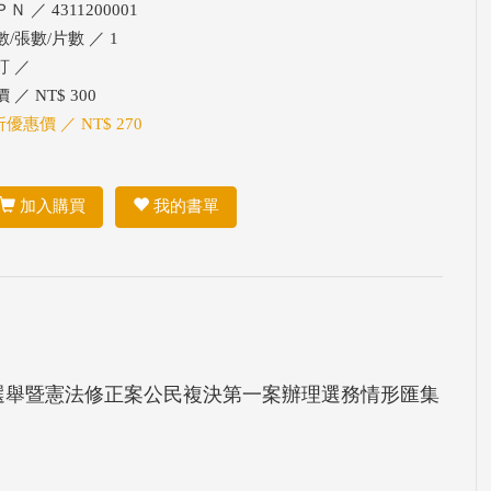
Ｎ ／ 4311200001
數/張數/片數 ／ 1
訂 ／
 ／ NT$ 300
折優惠價 ／ NT$ 270
加入購買
我的書單
員選舉暨憲法修正案公民複決第一案辦理選務情形匯集