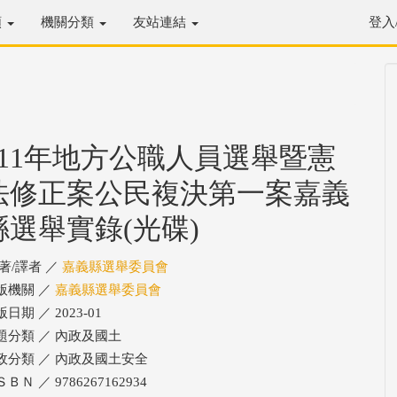
類
機關分類
友站連結
登入
111年地方公職人員選舉暨憲
法修正案公民複決第一案嘉義
縣選舉實錄(光碟)
/著/譯者 ／
嘉義縣選舉委員會
版機關 ／
嘉義縣選舉委員會
日期 ／ 2023-01
題分類 ／ 內政及國土
政分類 ／ 內政及國土安全
ＢＮ ／ 9786267162934