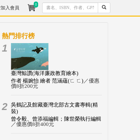
0
/加入會員
熱門排行榜
1
臺灣鯨讚(海洋廉政教育繪本)
作者 楊婉怡 繪者 范涵蘊(ㄈ ㄈ)
／優惠
價8折200元
2
吳鶴記及館藏臺灣北部古文書專輯(精
裝)
曾令毅、曾添福編輯；陳世榮執行編輯
／優惠價8折400元