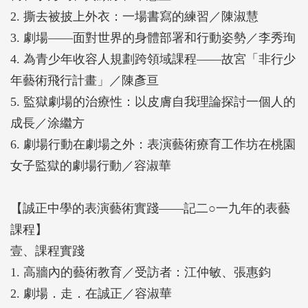
監獄、少年輔育院、矯正學校等機構進行劇場活動，
2. 撕去被披上外衣：一場書寫的練習／陳淑慧
他們的反思與建議。第二個部分則是記實誠正中學在
3. 劇場——面對世界的身體部署和行動姿勢／李秀珣
二○一九年度兩學期的表演藝術療育工作坊的課程。
4. 為青少年收容人規劃跨領域課程——故宮「非行少
年藝術飛行計畫」／陳彥亘
【作者簡介】
5. 監獄劇場的治療性：以皮膚自我理論探討一個人的
容淑華博士
成長／涂繼方
國立臺北藝術大學藝術與人文教育研究所副教授
6. 劇場行動在劇場之外：表演藝術療育工作坊在桃園
英國University of Exeter, PhD in Drama
女子監獄的劇場行動／容淑華
從事專業劇場工作超過30年，專長為應用劇場、教育
【誠正中學的表演藝術實踐——記二○一九年的表藝
劇場、藝術方法學、劇場空間。長期從事教育劇場
課程】
TiE種子培訓、演教員培訓、學校教師應用戲劇融入
壹、課程實踐
教學之應用能力等。在不同社群/社區進行應用劇場
1. 高牆內的藝術教育／受訪者：江仲敏、張惠鈞
行動，2013年開始以戲劇為核心的藝術統合教學法在
2. 劇場．走．在誠正／容淑華
不同對象持續進行互動式教與學至今，例如發展潛發