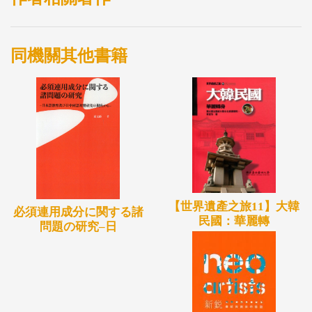
同機關其他書籍
【世界遺產之旅11】大韓
必須連用成分に関する諸
民國：華麗轉
問題の研究–日