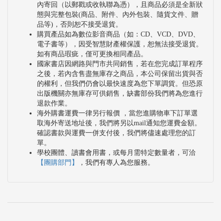
內寄回（以郵戳或收執聯為憑），且商品必須是全新狀
態與完整包裝(商品、附件、內外包裝、隨貨文件、贈
品等)，否則恕不接受退貨。
購買產品如為數位影音商品（如：CD、VCD、DVD、
電子書等），因受智慧財產權保護，恕無法接受退貨。
如有商品瑕疵，僅可更換相同產品。
國家書店因網路與門市共同銷售，若在您完成訂單程序
之後，若內含售盡無庫存之商品，本公司保留出貨與否
的權利，但我們仍會以最快速度為您下單調貨。但恐原
出版機關亦無庫存可供銷售，缺書部份我們將為您進行
退款作業。
海外購書運費一律另行報價 ，當您進購物車下訂單選
取海外寄送地址後，我們將另以mail通知您運費金額。
確認書款與運費一併支付後，我們將儘速處理您的訂
單。
學校團體、讀書會用書，或每月需特定數量者，可洽
【團購部門】
，我們有專人為您服務。