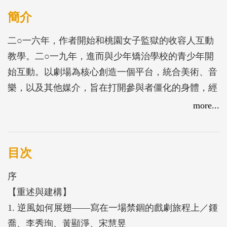
簡介
二○一六年，作者開始和桃園女子監獄的收容人互動
教學。二○一九年，進而與少年矯治學校的青少年開
始互動。以劇場為核心創造一個平台，統合美術、音
樂，以及其他媒介，旨在打開參與者僵化的身體，經
由不同的遊戲策略，重新啟動身體的五感六覺。
more...
本書希望喚起更多人關注戲劇教育的重要性。戲劇教
育不只是專業人才的養成，更是廣義的博雅教育。也
目次
就是在任何時間，任何場域空間，任何社群， 不分
序
男女老少，劇場都是個有效益的學習與改變的平台。
【重述與建構】
1. 逆風如何展翅——寫在一場禁錮的戲劇旅程上／鍾
內容分為兩個部分，第一個部分是許多劇場工作者在
喬、李秀珣、黃顯淨、宋慧昱