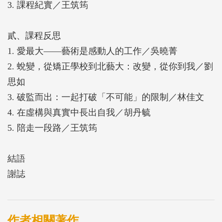
3. 課程紀實／王筑筠
班孩童社會能力、癌症患友之生命敘事、矯正機構的
收容人等，一再地體現與見證劇場的不滅能量。
貳、課程反思
1. 愛最大——藝術是感動人的工作／吳曉菁
2. 蛻變，從矯正學校到北藝大：改變，從你到我／劉
思如
3. 破監而出：一起打破「不可能」的限制／林佳文
4. 在虛構與真實中長出自我／胡丹毓
5. 陪走一段路／王筑筠
結語
謝誌
作者相關著作