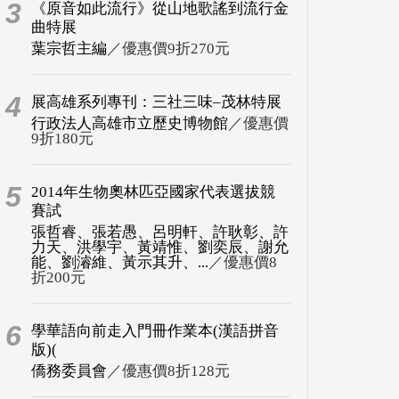
3
《原音如此流行》從山地歌謠到流行金
曲特展
葉宗哲主編
／優惠價9折270元
4
展高雄系列專刊：三社三味–茂林特展
行政法人高雄市立歷史博物館
／優惠價
9折180元
5
2014年生物奧林匹亞國家代表選拔競
賽試
張哲睿、張若愚、呂明軒、許耿彰、許
力天、洪學宇、黃靖惟、劉奕辰、謝允
能、劉濬維、黃示其升、...
／優惠價8
折200元
6
學華語向前走入門冊作業本(漢語拼音
版)(
僑務委員會
／優惠價8折128元