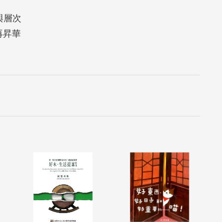
與層次
再昇華