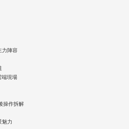
主力陣容
道
雲端現場
幕後操作拆解
景魅力