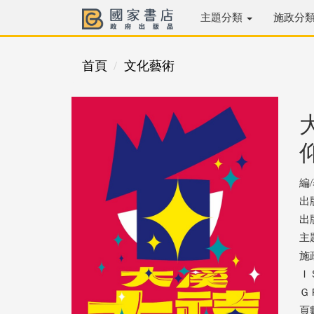
主題分類
施政分
首頁
文化藝術
編
出
出版
主
施
ＩＳ
ＧＰ
頁數