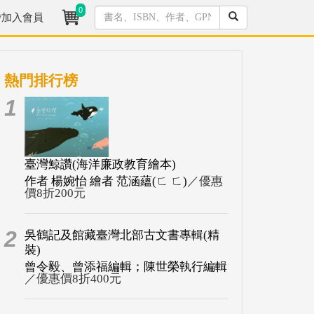
0
/加入會員
熱門排行榜
1
臺灣鯨讚(海洋廉政教育繪本)
作者 楊婉怡 繪者 范涵蘊(ㄈ ㄈ)
／優惠
價8折200元
2
吳鶴記及館藏臺灣北部古文書專輯(精
裝)
曾令毅、曾添福編輯；陳世榮執行編輯
／優惠價8折400元