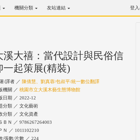
類
機關分類
友站連結
登入
大溪大禧：當代設計與民俗信
仰一起策展(精裝)
/著/譯者 ／
陳倩慧、劉真蓉/包叔平/統一數位翻譯
版機關 ／
桃園市立大溪木藝生態博物館
日期 ／ 2022-12
題分類 ／ 文化藝術
政分類 ／ 文化資產
ＢＮ ／ 9786267264003
Ｎ ／ 1011102210
/張數/片數 ／ 224