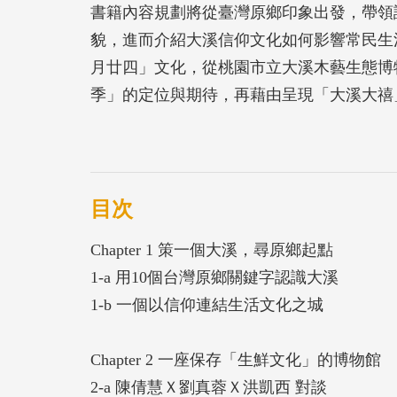
書籍內容規劃將從臺灣原鄉印象出發，帶領
貌，進而介紹大溪信仰文化如何影響常民生
月廿四」文化，從桃園市立大溪木藝生態博
季」的定位與期待，再藉由呈現「大溪大禧
典。最後透過各角度的觀點與立場重新觀看
仰文化中的經典內涵，每個人都帶有傳承自
目次
Chapter 1 策一個大溪，尋原鄉起點
1-a 用10個台灣原鄉關鍵字認識大溪
1-b 一個以信仰連結生活文化之城
Chapter 2 一座保存「生鮮文化」的博物館
2-a 陳倩慧Ｘ劉真蓉Ｘ洪凱西 對談