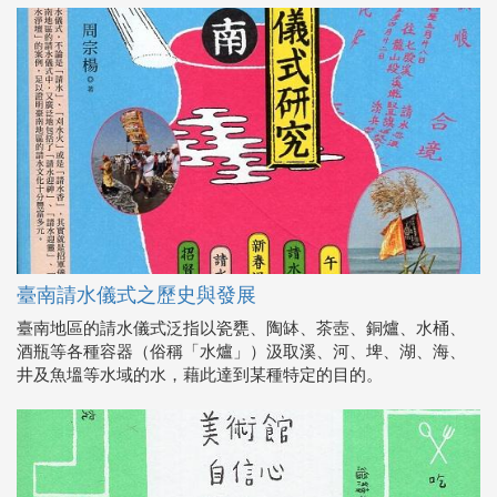
臺南請水儀式之歷史與發展
臺南地區的請水儀式泛指以瓷甕、陶缽、茶壺、銅爐、水桶、
酒瓶等各種容器（俗稱「水爐」）汲取溪、河、埤、湖、海、
井及魚塭等水域的水，藉此達到某種特定的目的。