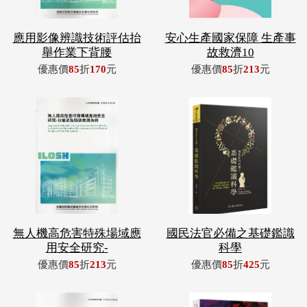
應用影像辨識技術評估抬
安心生產國家保障 生產事
舉作業下背腰
故救濟10
優惠價
85
折
170
元
優惠價
85
折
213
元
無人機高危害特殊場域應
國民法官必備之基礎鑑識
用安全研究-
科學
優惠價
85
折
213
元
優惠價
85
折
425
元