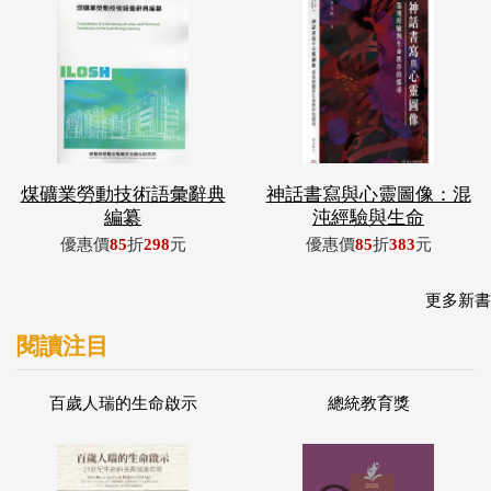
煤礦業勞動技術語彙辭典
神話書寫與心靈圖像：混
編纂
沌經驗與生命
優惠價
85
折
298
元
優惠價
85
折
383
元
更多新書
閱讀注目
百歲人瑞的生命啟示
總統教育獎