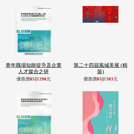
青年職場知能提升及企業
第二十四屆風城美展 (精
人才媒合之研
裝)
優惠價
85
折
298
元
優惠價
85
折
383
元