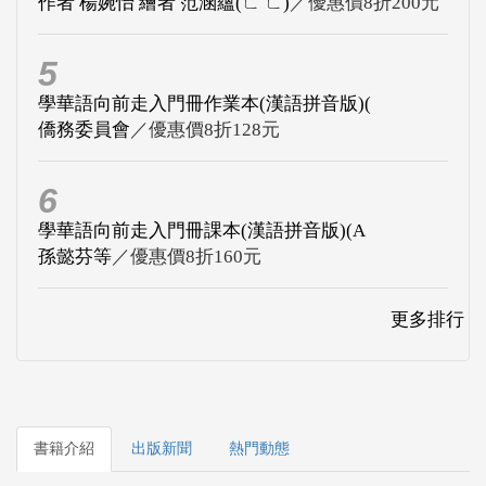
作者 楊婉怡 繪者 范涵蘊(ㄈ ㄈ)
／優惠價8折200元
5
學華語向前走入門冊作業本(漢語拼音版)(
僑務委員會
／優惠價8折128元
6
學華語向前走入門冊課本(漢語拼音版)(A
孫懿芬等
／優惠價8折160元
更多排行
書籍介紹
出版新聞
熱門動態