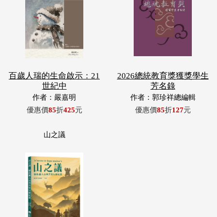
百歲人瑞的生命啟示：21
2026總統教育獎獲獎學生
世紀中
芳名錄
作者：嚴嘉明
作者：郭珍祥總編輯
優惠價
85
折
425
元
優惠價
85
折
127
元
山之議