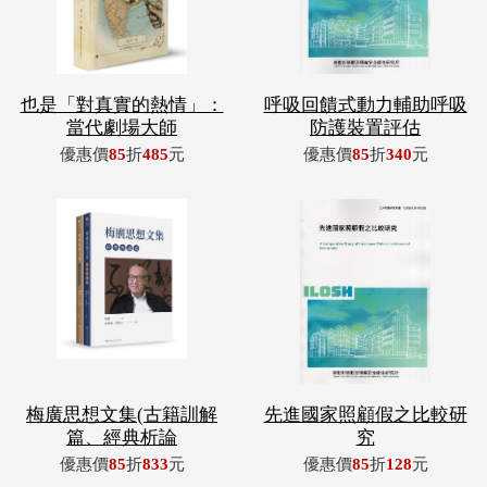
也是「對真實的熱情」：
呼吸回饋式動力輔助呼吸
當代劇場大師
防護裝置評估
優惠價
85
折
485
元
優惠價
85
折
340
元
梅廣思想文集(古籍訓解
先進國家照顧假之比較研
篇、經典析論
究
優惠價
85
折
833
元
優惠價
85
折
128
元