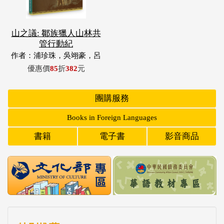
山之議: 鄒族獵人山林共
管行動紀
作者：浦珍珠，吳翊豪，呂
翊齊，張惠東，許玉青，王
優惠價
85
折
382
元
昶欣，蕭冠祐，浦忠成，浦
忠勇
團購服務
Books in Foreign Languages
書籍
電子書
影音商品