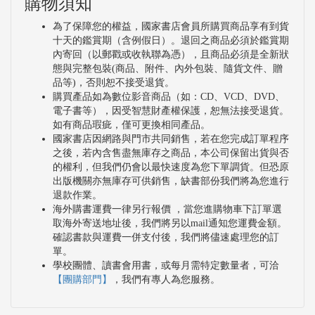
購物須知
為了保障您的權益，國家書店會員所購買商品享有到貨
十天的鑑賞期（含例假日）。退回之商品必須於鑑賞期
內寄回（以郵戳或收執聯為憑），且商品必須是全新狀
態與完整包裝(商品、附件、內外包裝、隨貨文件、贈
品等)，否則恕不接受退貨。
購買產品如為數位影音商品（如：CD、VCD、DVD、
電子書等），因受智慧財產權保護，恕無法接受退貨。
如有商品瑕疵，僅可更換相同產品。
國家書店因網路與門市共同銷售，若在您完成訂單程序
之後，若內含售盡無庫存之商品，本公司保留出貨與否
的權利，但我們仍會以最快速度為您下單調貨。但恐原
出版機關亦無庫存可供銷售，缺書部份我們將為您進行
退款作業。
海外購書運費一律另行報價 ，當您進購物車下訂單選
取海外寄送地址後，我們將另以mail通知您運費金額。
確認書款與運費一併支付後，我們將儘速處理您的訂
單。
學校團體、讀書會用書，或每月需特定數量者，可洽
【團購部門】
，我們有專人為您服務。