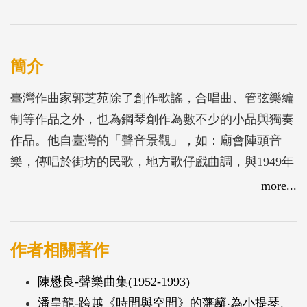
簡介
臺灣作曲家郭芝苑除了創作歌謠，合唱曲、管弦樂編
制等作品之外，也為鋼琴創作為數不少的小品與獨奏
作品。他自臺灣的「聲音景觀」，如：廟會陣頭音
樂，傳唱於街坊的民歌，地方歌仔戲曲調，與1949年
國民政府遷臺後帶入的中國民謠等處，汲取旋律素
more...
材，並接納盛行於西方二十世紀初期的「反調性」美
學，以具東方色澤的調式音階為基底，創造與西方現
代聲響接軌的「非調性聲響」。他的鋼琴作品兼具民
作者相關著作
間音樂的親切、鄉土情懷的描繪，與東方化的現代音
陳懋良-聲樂曲集(1952-1993)
樂語彙及具挑戰性的演奏技巧。
潘皇龍-跨越《時間與空間》的藩籬‧為小提琴、