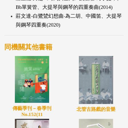
「鋼琴獨奏曲集第二冊」匯集郭芝苑於1956至2009年
Bb單簧管、大提琴與鋼琴的四重奏曲(2014)
間創作的五部鋼琴作品：《臺灣古樂幻想曲》
莊文達-白鷺鷥幻想曲‧為二胡、中國笛、大提琴
(1956)、《鋼琴小曲六首》(1962-1964)、《臺灣古樂
與鋼琴四重奏(2020)
變奏曲與賦格》(1972)、青少年鋼琴曲《四首臺灣傳
統曲調》(2007)、幻想曲《臺灣交加調》(2009)。
同機關其他書籍
傳藝季刊－春季刊
北管古路戲的音樂
No.152(11