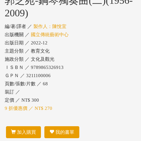
郭芝苑-鋼琴獨奏曲(二)(1956-
2009)
編/著/譯者 ／
製作人：陳悅宜
出版機關 ／
國立傳統藝術中心
出版日期 ／ 2022-12
主題分類 ／ 教育文化
施政分類 ／ 文化及觀光
ＩＳＢＮ ／ 9789865326913
ＧＰＮ ／ 3211100006
頁數/張數/片數 ／ 68
裝訂 ／
定價 ／ NT$ 300
9 折優惠價 ／ NT$ 270
加入購買
我的書單