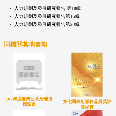
各篇內容經多次校正，仍不免有疏漏與錯誤之處，尚
人力規劃及發展研究報告 第18輯
祈各界先進不吝指正，並期未來本處能持續以更專業
人力規劃及發展研究報告第16輯
之思維，帶動相關研究議題的深入探討，為國家人力
人力規劃及發展研究報告第20輯
發展的政策，略盡棉薄之力，注入更多的活水泉源。
人力發展處處長 林 至 美 謹序
同機關其他書籍
中華民國111年12月
102年度臺灣公共治理指
第七屆政府服務品質獎評
標調查
獎紀實