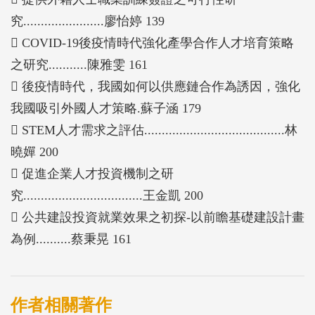
才策略；STEM人才需求之評估；促進企業人才投資
究.......................廖怡婷 139
機制之研究；公共建設投資就業效果之初探-以前瞻
 COVID-19後疫情時代強化產學合作人才培育策略
基礎建設計畫為例；新加坡推動產業數位人才培訓策
之研究...........陳雅雯 161
略之研析。上述11篇所收錄的內容，均為同仁近年來
 後疫情時代，我國如何以供應鏈合作為誘因，強化
利用公忙之餘，對相關重要議題進行深入研究的成
我國吸引外國人才策略.蘇子涵 179
果。
 STEM人才需求之評估........................................林
本輯的出版，除反映同仁認真致力公務之心得產出，
曉嬋 200
也是專業知識能力的展現。由於所收錄的專文均是本
 促進企業人才投資機制之研
處同仁獲得本會109-110年度自行研究論文得獎之作
究..................................王金凱 200
品，期待藉此引導更多部門參與意見交流，並帶動
 公共建設投資就業效果之初探-以前瞻基礎建設計畫
產、官、學、研對人力資源發展議題之關注。在此特
為例..........蔡秉晃 161
別感謝撰稿同仁，於公務繁忙之餘，願意奉獻心力，
完成相關研究。
本刊物能順利邁入第21輯，承蒙本會歷屆長官及學界
作者相關著作
先進長年鼓勵與策進，在此謹致上深深的謝忱。雖然