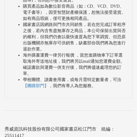
品等)，否則恕不接受退貨。
購買產品如為數位影音商品（如：CD、VCD、DVD、
電子書等），因受智慧財產權保護，恕無法接受退貨。
如有商品瑕疵，僅可更換相同產品。
國家書店因網路與門市共同銷售，若在您完成訂單程序
之後，若內含售盡無庫存之商品，本公司保留出貨與否
的權利，但我們仍會以最快速度為您下單調貨。但恐原
出版機關亦無庫存可供銷售，缺書部份我們將為您進行
退款作業。
海外購書運費一律另行報價 ，當您進購物車下訂單選
取海外寄送地址後，我們將另以mail通知您運費金額。
確認書款與運費一併支付後，我們將儘速處理您的訂
單。
學校團體、讀書會用書，或每月需特定數量者，可洽
【團購部門】
，我們有專人為您服務。
秀威資訊科技股份有限公司國家書店松江門市 統編：
25511417