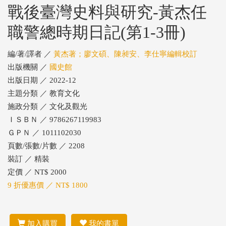
戰後臺灣史料與研究-黃杰任
職警總時期日記(第1-3冊)
編/著/譯者 ／
黃杰著；廖文碩、陳昶安、李仕寧編輯校訂
出版機關 ／
國史館
出版日期 ／ 2022-12
主題分類 ／ 教育文化
施政分類 ／ 文化及觀光
ＩＳＢＮ ／ 9786267119983
ＧＰＮ ／ 1011102030
頁數/張數/片數 ／ 2208
裝訂 ／ 精裝
定價 ／ NT$ 2000
9 折優惠價 ／ NT$ 1800
加入購買
我的書單