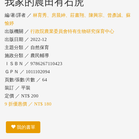
我家的農田有石虎
編/著/譯者 ／
林育秀、房晨紳、莊書翔、陳興宗、曾彥誠、蘇
愉婷
出版機關 ／
行政院農業委員會特有生物研究保育中心
出版日期 ／ 2022-12
主題分類 ／ 自然保育
施政分類 ／ 農民輔導
ＩＳＢＮ ／ 9786267110423
ＧＰＮ ／ 1011102094
頁數/張數/片數 ／ 64
裝訂 ／ 平裝
定價 ／ NT$ 200
9 折優惠價 ／ NT$ 180
我的書單