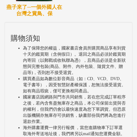
燕子來了─一個外國人在
台灣之賞鳥、保
購物須知
為了保障您的權益，國家書店會員所購買商品享有到貨
十天的鑑賞期（含例假日）。退回之商品必須於鑑賞期
內寄回（以郵戳或收執聯為憑），且商品必須是全新狀
態與完整包裝(商品、附件、內外包裝、隨貨文件、贈
品等)，否則恕不接受退貨。
購買產品如為數位影音商品（如：CD、VCD、DVD、
電子書等），因受智慧財產權保護，恕無法接受退貨。
如有商品瑕疵，僅可更換相同產品。
國家書店因網路與門市共同銷售，若在您完成訂單程序
之後，若內含售盡無庫存之商品，本公司保留出貨與否
的權利，但我們仍會以最快速度為您下單調貨。但恐原
出版機關亦無庫存可供銷售，缺書部份我們將為您進行
退款作業。
海外購書運費一律另行報價 ，當您進購物車下訂單選
取海外寄送地址後，我們將另以mail通知您運費金額。