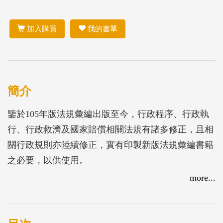
加入購買
我的書單
簡介
鑒於105年版法規彙編出版至今，行政程序、行政執
行、行政救濟及國家賠償相關法規有諸多修正，且相
關行政規則亦陸續修正，實有印製新版法規彙編書籍
之必要，以供使用。
經彙整法規修正資料，按法規業務性質分類編排，另
more...
查近期涉及關務與海關代徵相關稅費之司法院大法官
會議解釋計有706、754及757號3則，加計前版27則，
總計有30號與海關業務相涉之解釋擬列入本書附錄