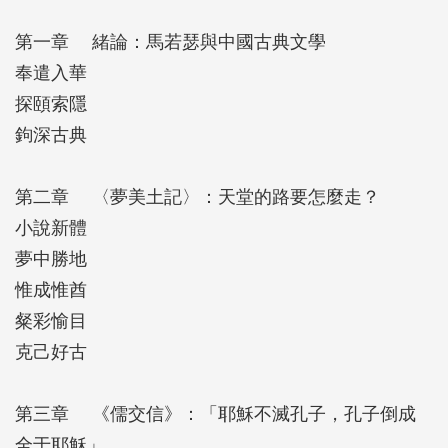
識之精與廣。本書勾稽上述馬氏著譯的隱意，揣度他
第一章 緒論：馬若瑟與中國古典文學
筆下的關懷，一窺他風格獨特的文學世界。
奉遣入華
探頤索隱
鉤深古典
第二章 〈夢美土記〉：天堂的路要怎麼走？
小說新體
夢中勝地
惟成惟酋
粲彩愉目
克己好古
第三章 《儒交信》：「耶穌不滅孔子，孔子倒成
全于耶穌」