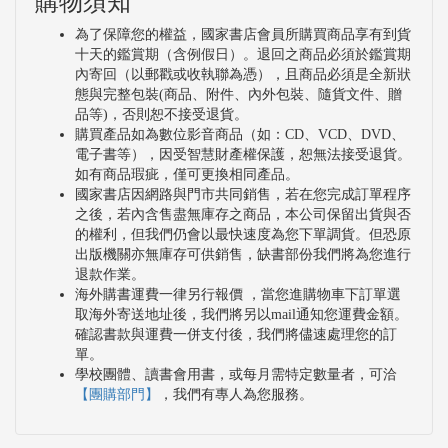
購物須知
為了保障您的權益，國家書店會員所購買商品享有到貨
十天的鑑賞期（含例假日）。退回之商品必須於鑑賞期
內寄回（以郵戳或收執聯為憑），且商品必須是全新狀
態與完整包裝(商品、附件、內外包裝、隨貨文件、贈
品等)，否則恕不接受退貨。
購買產品如為數位影音商品（如：CD、VCD、DVD、
電子書等），因受智慧財產權保護，恕無法接受退貨。
如有商品瑕疵，僅可更換相同產品。
國家書店因網路與門市共同銷售，若在您完成訂單程序
之後，若內含售盡無庫存之商品，本公司保留出貨與否
的權利，但我們仍會以最快速度為您下單調貨。但恐原
出版機關亦無庫存可供銷售，缺書部份我們將為您進行
退款作業。
海外購書運費一律另行報價 ，當您進購物車下訂單選
取海外寄送地址後，我們將另以mail通知您運費金額。
確認書款與運費一併支付後，我們將儘速處理您的訂
單。
學校團體、讀書會用書，或每月需特定數量者，可洽
【團購部門】
，我們有專人為您服務。