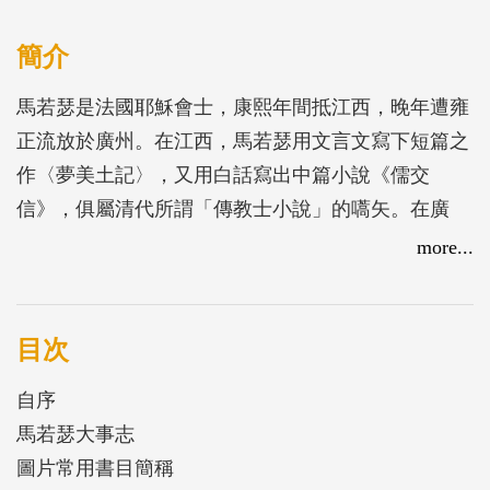
簡介
馬若瑟是法國耶穌會士，康熙年間抵江西，晚年遭雍
正流放於廣州。在江西，馬若瑟用文言文寫下短篇之
作〈夢美土記〉，又用白話寫出中篇小說《儒交
信》，俱屬清代所謂「傳教士小說」的嚆矢。在廣
州，馬若瑟法譯了八首《詩經》中的詩，是為《詩
more...
經》西傳之始，又法譯了元人紀君祥的戲《趙氏孤
兒》，是為中國戲劇法譯的前驅之作。這兩份翻譯文
本，杜赫德俱收於1735年刊行的《中華帝國全志》之
目次
中，中國文學因此開始流布全歐。馬若瑟的翻譯與創
自序
作，大多具有耶穌會中國經籍索隱派的色彩。1728
馬若瑟大事志
年，馬氏在粵另又編譯完成《漢語劄記》一書，其中
圖片常用書目簡稱
引例幾乎都出自中國經典與說部，可見他中國文學知