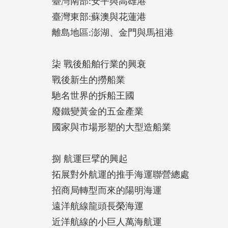
臺灣南部:安平與高雄港
臺灣東部:蘇澳與花蓮港
離島地區:澎湖、金門與馬祖港
柒 戰後船舶行業的興衰
戰後新生的撈船業
馳名世界的拆船王國
廢鐵變黃金的五金產業
國家與市場形塑的大型造船業
捌 航運巨擘的興起
拓展對外航運的推手海運聯營總處
招商局轉型而來的陽明海運
遠洋航線龍頭長榮海運
近洋航線的小巨人萬海航運