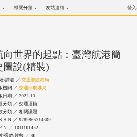
類
機關分類
友站連結
登入
航向世界的起點：臺灣航港簡
史圖說(精裝)
/著/譯者 ／
交通部航港局
版機關 ／
交通部航港局
日期 ／ 2022-10
題分類 ／ 交通運輸
政分類 ／ 相關議題
ＢＮ ／ 9789865314309
Ｎ ／ 1011101452
數/張數/片數 ／ 80