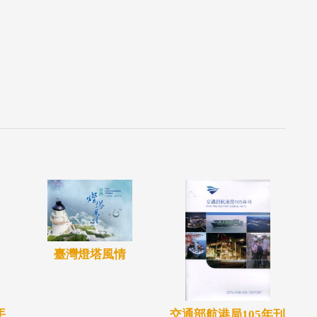
臺灣燈塔風情
年
交通部航港局105年刊