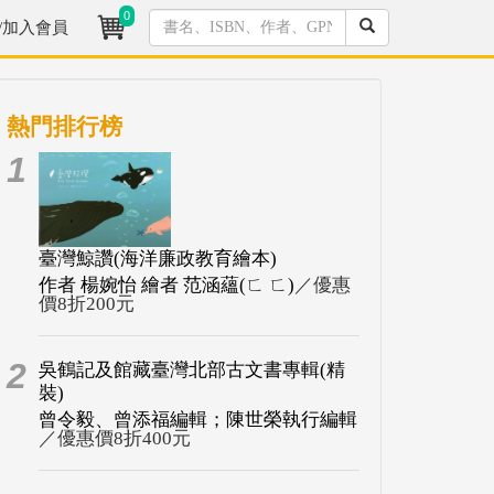
0
/加入會員
熱門排行榜
1
臺灣鯨讚(海洋廉政教育繪本)
作者 楊婉怡 繪者 范涵蘊(ㄈ ㄈ)
／優惠
價8折200元
2
吳鶴記及館藏臺灣北部古文書專輯(精
裝)
曾令毅、曾添福編輯；陳世榮執行編輯
／優惠價8折400元