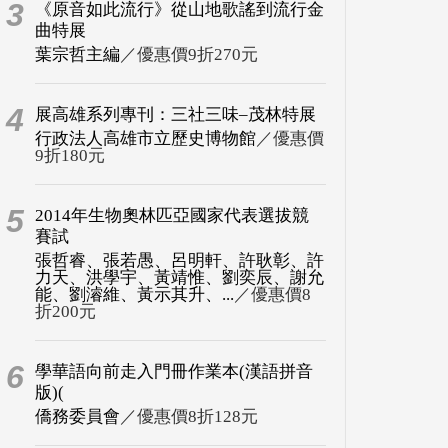
3
《原音如此流行》從山地歌謠到流行金
曲特展
葉宗哲主編
／優惠價9折270元
4
展高雄系列專刊：三社三味–茂林特展
行政法人高雄市立歷史博物館
／優惠價
9折180元
5
2014年生物奧林匹亞國家代表選拔競
賽試
張哲睿、張若愚、呂明軒、許耿彰、許
力天、洪學宇、黃靖惟、劉奕辰、謝允
能、劉濬維、黃示其升、...
／優惠價8
折200元
6
學華語向前走入門冊作業本(漢語拼音
版)(
僑務委員會
／優惠價8折128元