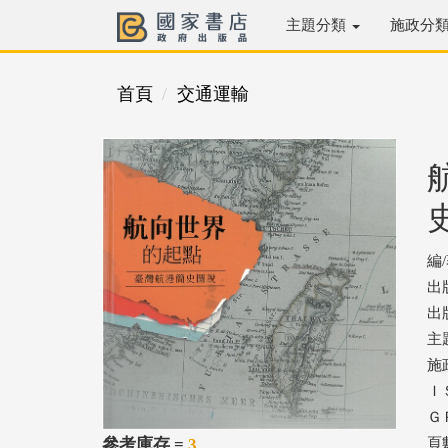
主題分類
施政分
首頁
交通運輸
編
出
出版
主
施
ＩＳ
ＧＰ
參考庫存 =
3
頁