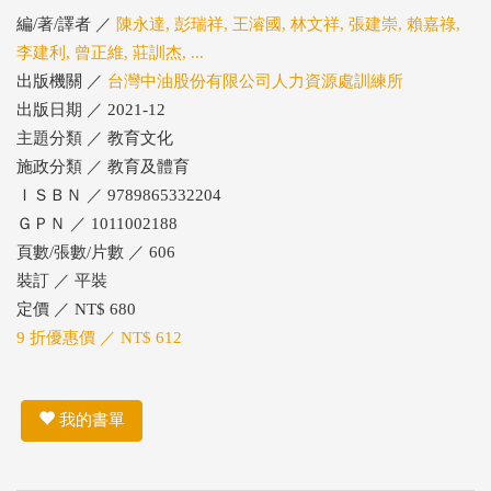
編/著/譯者 ／
陳永達, 彭瑞祥, 王濬國, 林文祥, 張建崇, 賴嘉祿,
李建利, 曾正維, 莊訓杰, ...
出版機關 ／
台灣中油股份有限公司人力資源處訓練所
出版日期 ／ 2021-12
主題分類 ／ 教育文化
施政分類 ／ 教育及體育
ＩＳＢＮ ／ 9789865332204
ＧＰＮ ／ 1011002188
頁數/張數/片數 ／ 606
裝訂 ／ 平裝
定價 ／ NT$ 680
9 折優惠價 ／ NT$ 612
我的書單