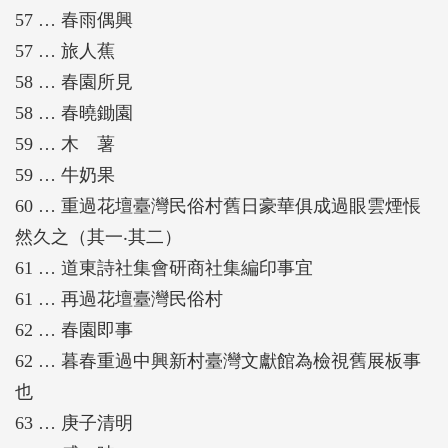
57 … 春雨偶興
57 … 旅人蕉
58 … 春園所見
58 … 春曉鋤園
59 … 木 薯
59 … 牛奶果
60 … 重過花壇臺灣民俗村舊日豪華俱成過眼雲煙悵
然久之（其一‧其二）
61 … 道東詩社集會研商社集編印事宜
61 … 再過花壇臺灣民俗村
62 … 春園即事
62 … 暮春重過中興新村臺灣文獻館為檢視舊展板事
也
63 … 庚子清明