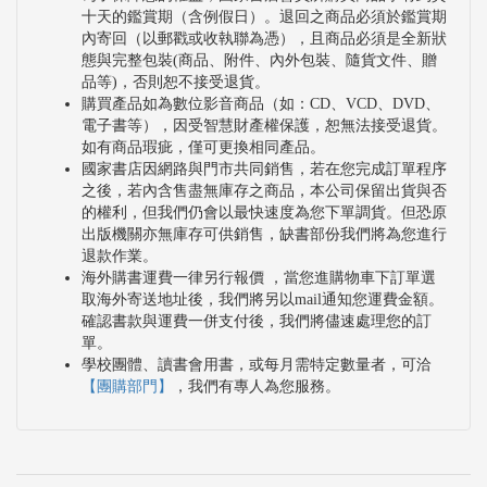
十天的鑑賞期（含例假日）。退回之商品必須於鑑賞期
內寄回（以郵戳或收執聯為憑），且商品必須是全新狀
態與完整包裝(商品、附件、內外包裝、隨貨文件、贈
品等)，否則恕不接受退貨。
購買產品如為數位影音商品（如：CD、VCD、DVD、
電子書等），因受智慧財產權保護，恕無法接受退貨。
如有商品瑕疵，僅可更換相同產品。
國家書店因網路與門市共同銷售，若在您完成訂單程序
之後，若內含售盡無庫存之商品，本公司保留出貨與否
的權利，但我們仍會以最快速度為您下單調貨。但恐原
出版機關亦無庫存可供銷售，缺書部份我們將為您進行
退款作業。
海外購書運費一律另行報價 ，當您進購物車下訂單選
取海外寄送地址後，我們將另以mail通知您運費金額。
確認書款與運費一併支付後，我們將儘速處理您的訂
單。
學校團體、讀書會用書，或每月需特定數量者，可洽
【團購部門】
，我們有專人為您服務。