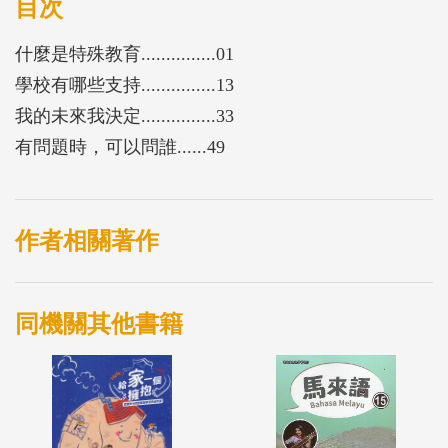
實踐教育適性揚才的理想目標，教育部首次推出特殊
目次
教育法規易讀手冊。
什麼是特殊教育...............01
學校有哪些支持...............13
我的未來我決定...............33
有問題時，可以問誰......49
作者相關著作
同機關其他書籍