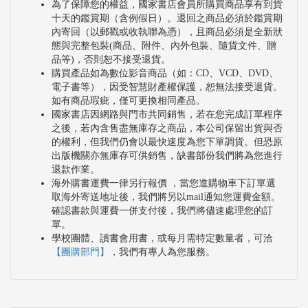
為了保障您的權益，國家書店會員所購買商品享有到貨
十天的鑑賞期（含例假日）。退回之商品必須於鑑賞期
內寄回（以郵戳或收執聯為憑），且商品必須是全新狀
態與完整包裝(商品、附件、內外包裝、隨貨文件、贈
品等)，否則恕不接受退貨。
購買產品如為數位影音商品（如：CD、VCD、DVD、
電子書等），因受智慧財產權保護，恕無法接受退貨。
如有商品瑕疵，僅可更換相同產品。
國家書店因網路與門市共同銷售，若在您完成訂單程序
之後，若內含售盡無庫存之商品，本公司保留出貨與否
的權利，但我們仍會以最快速度為您下單調貨。但恐原
出版機關亦無庫存可供銷售，缺書部份我們將為您進行
退款作業。
海外購書運費一律另行報價 ，當您進購物車下訂單選
取海外寄送地址後，我們將另以mail通知您運費金額。
確認書款與運費一併支付後，我們將儘速處理您的訂
單。
學校團體、讀書會用書，或每月需特定數量者，可洽
【團購部門】
，我們有專人為您服務。