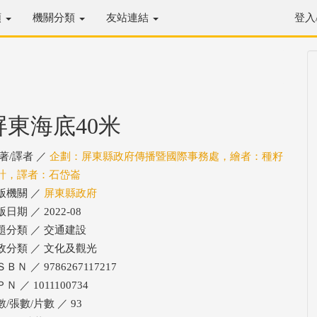
類
機關分類
友站連結
登入
屏東海底40米
/著/譯者 ／
企劃：屏東縣政府傳播暨國際事務處，繪者：種籽
計，譯者：石岱崙
版機關 ／
屏東縣政府
日期 ／ 2022-08
題分類 ／ 交通建設
政分類 ／ 文化及觀光
ＢＮ ／ 9786267117217
Ｎ ／ 1011100734
數/張數/片數 ／ 93