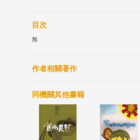
由屏東縣政府傳播暨國際事務處企劃，種籽
術情境等編排設計，帶領讀者親近屏東的海
育，繪製而成一本海洋之書，希望充分展現
目次
無
作者相關著作
同機關其他書籍