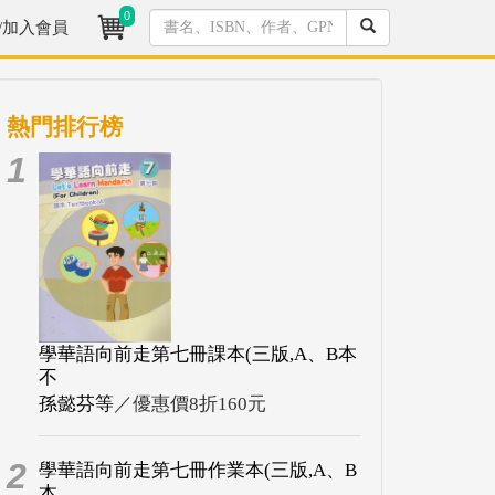
0
/加入會員
熱門排行榜
1
學華語向前走第七冊課本(三版,A、B本
不
孫懿芬等
／優惠價8折160元
2
學華語向前走第七冊作業本(三版,A、B
本