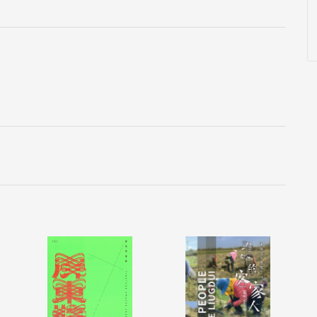
設計的《屏東海底40米》一書，透過手感插畫、美
洋，由不同的深度、生態層及多樣化的人文生態保
屏東的繽紛海洋世界、開啟海底的層層探索。