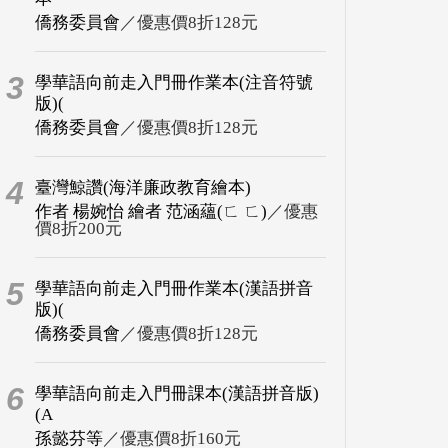
僑務委員會
／優惠價8折128元
3
學華語向前走入門冊作業本(注音符號
版)(
僑務委員會
／優惠價8折128元
4
臺灣鯨讚(海洋廉政教育繪本)
作者 楊婉怡 繪者 范涵蘊(ㄈ ㄈ)
／優惠
價8折200元
5
學華語向前走入門冊作業本(漢語拼音
版)(
僑務委員會
／優惠價8折128元
6
學華語向前走入門冊課本(漢語拼音版)
(A
孫懿芬等
／優惠價8折160元