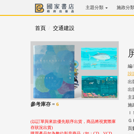
主題分類
施政分
首頁
交通建設
編
設
出
出版
主
參考庫存 =
6
施
ＩＳ
ＧＰ
(以訂單與來款優先順序出貨，商品將視實際庫
存狀況出貨)
頁
購買產品如為數位影音商品（如：CD、VCD、