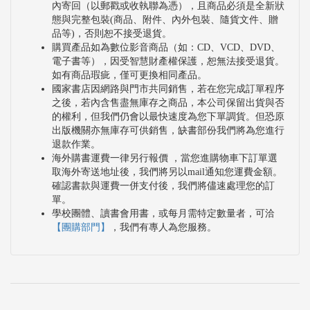
內寄回（以郵戳或收執聯為憑），且商品必須是全新狀
態與完整包裝(商品、附件、內外包裝、隨貨文件、贈
品等)，否則恕不接受退貨。
購買產品如為數位影音商品（如：CD、VCD、DVD、
電子書等），因受智慧財產權保護，恕無法接受退貨。
如有商品瑕疵，僅可更換相同產品。
國家書店因網路與門市共同銷售，若在您完成訂單程序
之後，若內含售盡無庫存之商品，本公司保留出貨與否
的權利，但我們仍會以最快速度為您下單調貨。但恐原
出版機關亦無庫存可供銷售，缺書部份我們將為您進行
退款作業。
海外購書運費一律另行報價 ，當您進購物車下訂單選
取海外寄送地址後，我們將另以mail通知您運費金額。
確認書款與運費一併支付後，我們將儘速處理您的訂
單。
學校團體、讀書會用書，或每月需特定數量者，可洽
【團購部門】
，我們有專人為您服務。