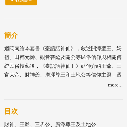
簡介
繼閩南繪本套書《臺語話神仙》，敘述開漳聖王、媽
祖、田都元帥、觀音菩薩及關公等民俗信仰與相關傳
統民俗技藝後，《臺語話神仙Ⅱ》延伸介紹王爺、三
官大帝、財神爺、廣澤尊王和土地公等信仰主題，透
過插畫與視覺美術設計，將閩南文化的內涵加以轉化
more...
為輕鬆的讀本，讓更多人了解桃園相關民俗特色，進
而學習閩南語言。
目次
財神、王爺、三界公、廣澤尊王及土地公