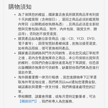
購物須知
為了保障您的權益，國家書店會員所購買商品享有到貨
十天的鑑賞期（含例假日）。退回之商品必須於鑑賞期
內寄回（以郵戳或收執聯為憑），且商品必須是全新狀
態與完整包裝(商品、附件、內外包裝、隨貨文件、贈
品等)，否則恕不接受退貨。
購買產品如為數位影音商品（如：CD、VCD、DVD、
電子書等），因受智慧財產權保護，恕無法接受退貨。
如有商品瑕疵，僅可更換相同產品。
國家書店因網路與門市共同銷售，若在您完成訂單程序
之後，若內含售盡無庫存之商品，本公司保留出貨與否
的權利，但我們仍會以最快速度為您下單調貨。但恐原
出版機關亦無庫存可供銷售，缺書部份我們將為您進行
退款作業。
海外購書運費一律另行報價 ，當您進購物車下訂單選
取海外寄送地址後，我們將另以mail通知您運費金額。
確認書款與運費一併支付後，我們將儘速處理您的訂
單。
學校團體、讀書會用書，或每月需特定數量者，可洽
【團購部門】
，我們有專人為您服務。