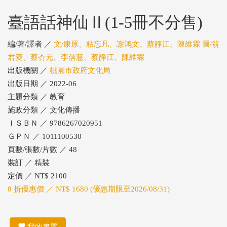
臺語話神仙Ⅱ(1-5冊不分售)
編/著/譯者 ／
文/康原、粘忘凡、謝鴻文、蔡靜江、陳維霖 圖/翁
君菱、蔡杏元、李信慧、蔡靜江、陳維霖
出版機關 ／
桃園市政府文化局
出版日期 ／ 2022-06
主題分類 ／ 教育
施政分類 ／ 文化傳播
ＩＳＢＮ ／ 9786267020951
ＧＰＮ ／ 1011100530
頁數/張數/片數 ／ 48
裝訂 ／ 精裝
定價 ／ NT$ 2100
8 折優惠價 ／ NT$ 1680 (優惠期限至2026/08/31)
我的書單