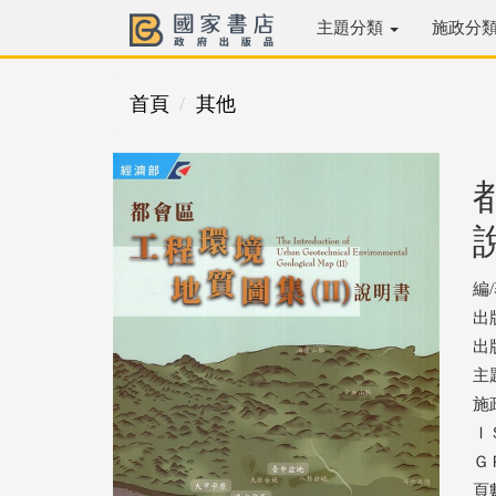
主題分類
施政分
首頁
其他
編
出
出版
主
施
ＩＳ
ＧＰ
頁