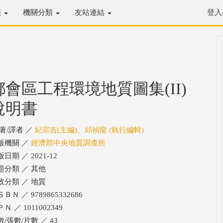
類
機關分類
友站連結
登入
都會區工程環境地質圖集(II)
說明書
/著/譯者 ／
紀宗吉(主編)、邱禎龍 (執行編輯)
版機關 ／
經濟部中央地質調查所
日期 ／ 2021-12
題分類 ／ 其他
政分類 ／ 地質
ＢＮ ／ 9789865332686
Ｎ ／ 1011002349
數/張數/片數 ／ 43