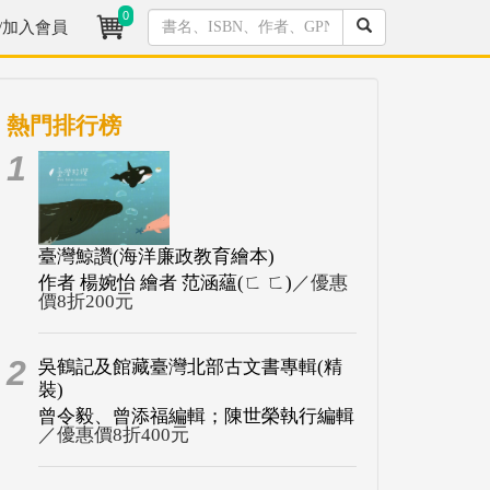
0
/加入會員
熱門排行榜
1
臺灣鯨讚(海洋廉政教育繪本)
作者 楊婉怡 繪者 范涵蘊(ㄈ ㄈ)
／優惠
價8折200元
2
吳鶴記及館藏臺灣北部古文書專輯(精
裝)
曾令毅、曾添福編輯；陳世榮執行編輯
／優惠價8折400元