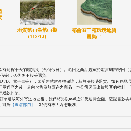
值
武
地質第43卷第04期
都會區工程環境地質
(113/12)
圖集(I)
享有到貨十天的鑑賞期（含例假日）。退回之商品必須於鑑賞期內寄回（
品等)，否則恕不接受退貨。
、DVD、電子書等），因受智慧財產權保護，恕無法接受退貨。如有商品
訂單程序之後，若內含售盡無庫存之商品，本公司保留出貨與否的權利，
行退款作業。
訂單選取海外寄送地址後，我們將另以mail通知您運費金額。確認書款
，可洽
【團購部門】
，我們有專人為您服務。