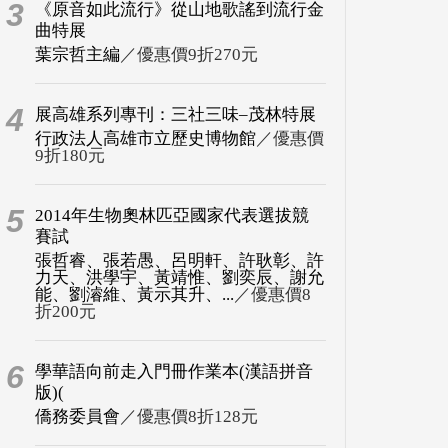
3
《原音如此流行》從山地歌謠到流行金
曲特展
葉宗哲主編
／優惠價9折270元
4
展高雄系列專刊：三社三味–茂林特展
行政法人高雄市立歷史博物館
／優惠價
9折180元
5
2014年生物奧林匹亞國家代表選拔競
賽試
張哲睿、張若愚、呂明軒、許耿彰、許
力天、洪學宇、黃靖惟、劉奕辰、謝允
能、劉濬維、黃示其升、...
／優惠價8
折200元
6
學華語向前走入門冊作業本(漢語拼音
版)(
僑務委員會
／優惠價8折128元