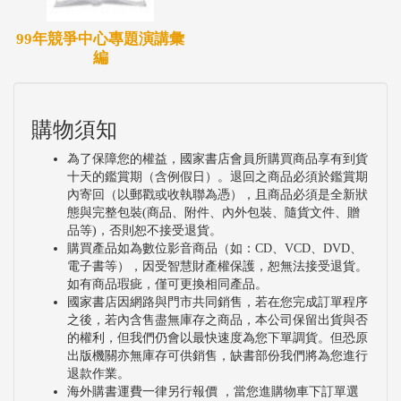
99年競爭中心專題演講彙
編
購物須知
為了保障您的權益，國家書店會員所購買商品享有到貨
十天的鑑賞期（含例假日）。退回之商品必須於鑑賞期
內寄回（以郵戳或收執聯為憑），且商品必須是全新狀
態與完整包裝(商品、附件、內外包裝、隨貨文件、贈
品等)，否則恕不接受退貨。
購買產品如為數位影音商品（如：CD、VCD、DVD、
電子書等），因受智慧財產權保護，恕無法接受退貨。
如有商品瑕疵，僅可更換相同產品。
國家書店因網路與門市共同銷售，若在您完成訂單程序
之後，若內含售盡無庫存之商品，本公司保留出貨與否
的權利，但我們仍會以最快速度為您下單調貨。但恐原
出版機關亦無庫存可供銷售，缺書部份我們將為您進行
退款作業。
海外購書運費一律另行報價 ，當您進購物車下訂單選