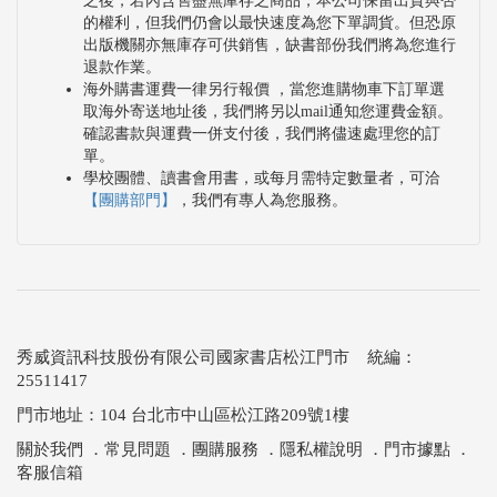
之後，若內含售盡無庫存之商品，本公司保留出貨與否
的權利，但我們仍會以最快速度為您下單調貨。但恐原
出版機關亦無庫存可供銷售，缺書部份我們將為您進行
退款作業。
海外購書運費一律另行報價 ，當您進購物車下訂單選
取海外寄送地址後，我們將另以mail通知您運費金額。
確認書款與運費一併支付後，我們將儘速處理您的訂
單。
學校團體、讀書會用書，或每月需特定數量者，可洽
【團購部門】
，我們有專人為您服務。
秀威資訊科技股份有限公司國家書店松江門市 統編：
25511417
門市地址：104 台北市中山區松江路209號1樓
關於我們
．
常見問題
．
團購服務
．
隱私權說明
．
門市據點
．
客服信箱