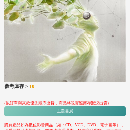
參考庫存 >
10
(以訂單與來款優先順序出貨，商品將視實際庫存狀況出貨)
主題書展
購買產品如為數位影音商品（如：CD、VCD、DVD、電子書等），