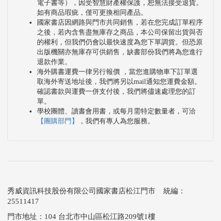
電子書等），因受智慧財產權保護，恕無法接受退貨。
如有商品瑕疵，僅可更換相同產品。
國家書店因網路與門市共同銷售，若在您完成訂單程序
之後，若內含售盡無庫存之商品，本公司保留出貨與否
的權利，但我們仍會以最快速度為您下單調貨。但恐原
出版機關亦無庫存可供銷售，缺書部份我們將為您進行
退款作業。
海外購書運費一律另行報價 ，當您進購物車下訂單選
取海外寄送地址後，我們將另以mail通知您運費金額。
確認書款與運費一併支付後，我們將儘速處理您的訂
單。
學校團體、讀書會用書，或每月需特定數量者，可洽
【團購部門】
，我們有專人為您服務。
秀威資訊科技股份有限公司國家書店松江門市 統編：
25511417
門市地址：104 台北市中山區松江路209號1樓