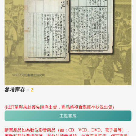
參考庫存 =
2
(以訂單與來款優先順序出貨，商品將視實際庫存狀況出貨)
主題書展
購買產品如為數位影音商品（如：CD、VCD、DVD、電子書等），