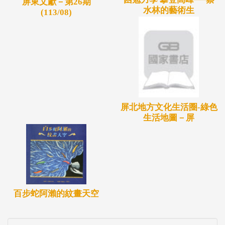
屏東文獻－第26期
水林的藝術生
(113/08)
屏北地方文化生活圈-綠色
生活地圖－屏
百步蛇阿瀨的紋畫天空