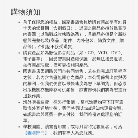
購物須知
為了保障您的權益，國家書店會員所購買商品享有到貨
十天的鑑賞期（含例假日）。退回之商品必須於鑑賞期
內寄回（以郵戳或收執聯為憑），且商品必須是全新狀
態與完整包裝(商品、附件、內外包裝、隨貨文件、贈
品等)，否則恕不接受退貨。
購買產品如為數位影音商品（如：CD、VCD、DVD、
電子書等），因受智慧財產權保護，恕無法接受退貨。
如有商品瑕疵，僅可更換相同產品。
國家書店因網路與門市共同銷售，若在您完成訂單程序
之後，若內含售盡無庫存之商品，本公司保留出貨與否
的權利，但我們仍會以最快速度為您下單調貨。但恐原
出版機關亦無庫存可供銷售，缺書部份我們將為您進行
退款作業。
海外購書運費一律另行報價 ，當您進購物車下訂單選
取海外寄送地址後，我們將另以mail通知您運費金額。
確認書款與運費一併支付後，我們將儘速處理您的訂
單。
學校團體、讀書會用書，或每月需特定數量者，可洽
【團購部門】
，我們有專人為您服務。