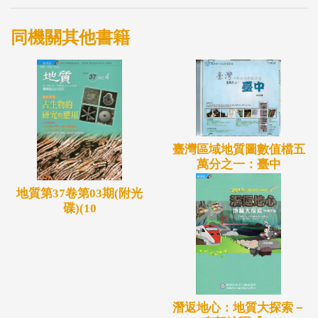
同機關其他書籍
臺灣區域地質圖數值檔五
萬分之一：臺中
地質第37卷第03期(附光
碟)(10
潛返地心：地質大探索－