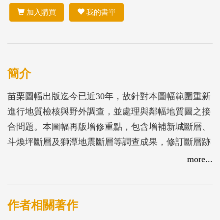
加入購買
我的書單
簡介
苗栗圖幅出版迄今已近30年，故針對本圖幅範圍重新
進行地質檢核與野外調查，並處理與鄰幅地質圖之接
合問題。本圖幅再版增修重點，包含增補新城斷層、
斗煥坪斷層及獅潭地震斷層等調查成果，修訂斷層跡
位置及增補1935年獅潭地震斷層當年之地表破裂位
more...
置;重新調查獅頭山背斜及其與西鄰出磺坑背斜之間
的接觸關係，依野外地質調查成果修正地質構造及剖
面圖等。
作者相關著作