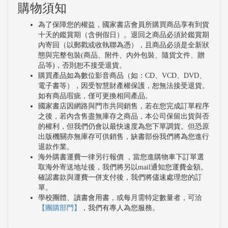
購物須知
為了保障您的權益，國家書店會員所購買商品享有到貨
十天的鑑賞期（含例假日）。退回之商品必須於鑑賞期
內寄回（以郵戳或收執聯為憑），且商品必須是全新狀
態與完整包裝(商品、附件、內外包裝、隨貨文件、贈
品等)，否則恕不接受退貨。
購買產品如為數位影音商品（如：CD、VCD、DVD、
電子書等），因受智慧財產權保護，恕無法接受退貨。
如有商品瑕疵，僅可更換相同產品。
國家書店因網路與門市共同銷售，若在您完成訂單程序
之後，若內含售盡無庫存之商品，本公司保留出貨與否
的權利，但我們仍會以最快速度為您下單調貨。但恐原
出版機關亦無庫存可供銷售，缺書部份我們將為您進行
退款作業。
海外購書運費一律另行報價 ，當您進購物車下訂單選
取海外寄送地址後，我們將另以mail通知您運費金額。
確認書款與運費一併支付後，我們將儘速處理您的訂
單。
學校團體、讀書會用書，或每月需特定數量者，可洽
【團購部門】
，我們有專人為您服務。