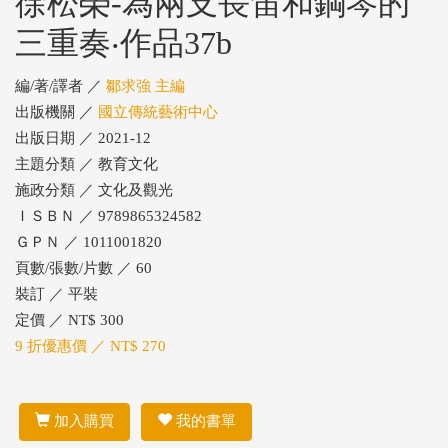
徐松榮-為兩支長笛和鋼琴的
三重奏‧作品37b
編/著/譯者 ／
鄒求強 主編
出版機關 ／
國立傳統藝術中心
出版日期 ／ 2021-12
主題分類 ／ 教育文化
施政分類 ／ 文化及觀光
ＩＳＢＮ ／ 9789865324582
ＧＰＮ ／ 1011001820
頁數/張數/片數 ／ 60
裝訂 ／ 平裝
定價 ／ NT$ 300
9 折優惠價 ／ NT$ 270
加入購買
我的書單