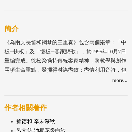
簡介
《為兩支長笛和鋼琴的三重奏》包含兩個樂章：「中
板─快板」及「慢板─客家悲歌」，於1995年10月7日
重編完成。徐松榮操持傳統客家精神，將教學與創作
兩項生命重點，發揮得淋漓盡致；盡情利用音符，包
裹對客家音樂的愛護與對未來的企盼。雖然此作屬於
more...
不使用語言作為思想表述媒介的小型室內樂作品，但
仍可隨處見到巧妙融入其中的客家音樂特色、語法與
結構。
作者相關著作
賴德和-辛未深秋
呂文慈-油桐花像白紗