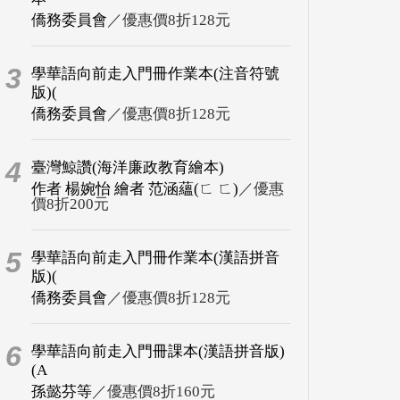
僑務委員會
／優惠價8折128元
3
學華語向前走入門冊作業本(注音符號
版)(
僑務委員會
／優惠價8折128元
4
臺灣鯨讚(海洋廉政教育繪本)
作者 楊婉怡 繪者 范涵蘊(ㄈ ㄈ)
／優惠
價8折200元
5
學華語向前走入門冊作業本(漢語拼音
版)(
僑務委員會
／優惠價8折128元
6
學華語向前走入門冊課本(漢語拼音版)
(A
孫懿芬等
／優惠價8折160元