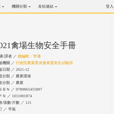
類
機關分類
友站連結
登入
2021禽場生物安全手冊
/著/譯者 ／
總編輯：李璠
版機關 ／
行政院農業委員會家畜衛生試驗所
日期 ／ 2021-12
題分類 ／ 農業環保
政分類 ／ 農業
ＢＮ ／ 9789865455897
Ｎ ／ 1011001874
/張數/片數 ／ 121
訂 ／ 平裝