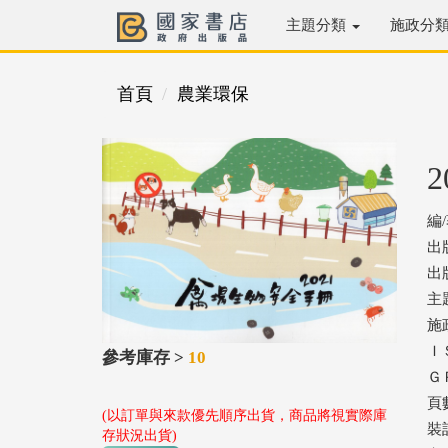
主題分類
施政分
首頁
農業環保
編
出
出版
主
施
ＩＳ
參考庫存 >
10
ＧＰ
頁數
(以訂單與來款優先順序出貨，商品將視實際庫
裝
存狀況出貨)