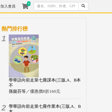
0
/加入會員
熱門排行榜
1
學華語向前走第七冊課本(三版,A、B本
不
孫懿芬等
／優惠價8折160元
2
學華語向前走第七冊作業本(三版,A、B
本