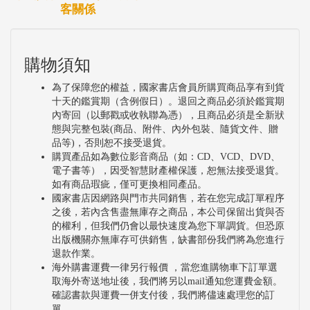
客關係
購物須知
為了保障您的權益，國家書店會員所購買商品享有到貨
十天的鑑賞期（含例假日）。退回之商品必須於鑑賞期
內寄回（以郵戳或收執聯為憑），且商品必須是全新狀
態與完整包裝(商品、附件、內外包裝、隨貨文件、贈
品等)，否則恕不接受退貨。
購買產品如為數位影音商品（如：CD、VCD、DVD、
電子書等），因受智慧財產權保護，恕無法接受退貨。
如有商品瑕疵，僅可更換相同產品。
國家書店因網路與門市共同銷售，若在您完成訂單程序
之後，若內含售盡無庫存之商品，本公司保留出貨與否
的權利，但我們仍會以最快速度為您下單調貨。但恐原
出版機關亦無庫存可供銷售，缺書部份我們將為您進行
退款作業。
海外購書運費一律另行報價 ，當您進購物車下訂單選
取海外寄送地址後，我們將另以mail通知您運費金額。
確認書款與運費一併支付後，我們將儘速處理您的訂
單。