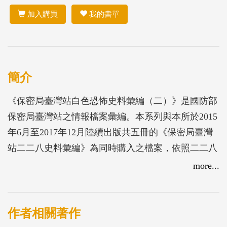
加入購買
我的書單
簡介
《保密局臺灣站白色恐怖史料彙編（二）》是國防部
保密局臺灣站之情報檔案彙編。本系列與本所於2015
年6月至2017年12月陸續出版共五冊的《保密局臺灣
站二二八史料彙編》為同時購入之檔案，依照二二八
與白色恐怖兩類分為A卷與Ｂ卷，並依解讀順序先後
more...
編輯出版。白恐檔案共7卷、101件、1070頁，為1948
年到1956年的資料，本書為第3、4卷的檔案彙編，主
要內容是中國民主社會黨革新派黨員戰後來臺的發展
作者相關著作
和各種學會、學社的資料，如臺灣政治學會、四維學