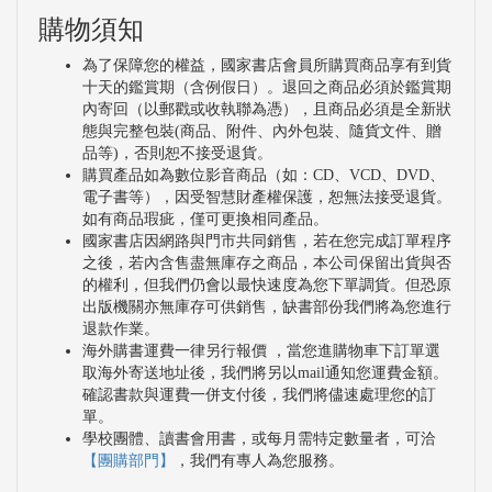
購物須知
為了保障您的權益，國家書店會員所購買商品享有到貨
十天的鑑賞期（含例假日）。退回之商品必須於鑑賞期
內寄回（以郵戳或收執聯為憑），且商品必須是全新狀
態與完整包裝(商品、附件、內外包裝、隨貨文件、贈
品等)，否則恕不接受退貨。
購買產品如為數位影音商品（如：CD、VCD、DVD、
電子書等），因受智慧財產權保護，恕無法接受退貨。
如有商品瑕疵，僅可更換相同產品。
國家書店因網路與門市共同銷售，若在您完成訂單程序
之後，若內含售盡無庫存之商品，本公司保留出貨與否
的權利，但我們仍會以最快速度為您下單調貨。但恐原
出版機關亦無庫存可供銷售，缺書部份我們將為您進行
退款作業。
海外購書運費一律另行報價 ，當您進購物車下訂單選
取海外寄送地址後，我們將另以mail通知您運費金額。
確認書款與運費一併支付後，我們將儘速處理您的訂
單。
學校團體、讀書會用書，或每月需特定數量者，可洽
【團購部門】
，我們有專人為您服務。