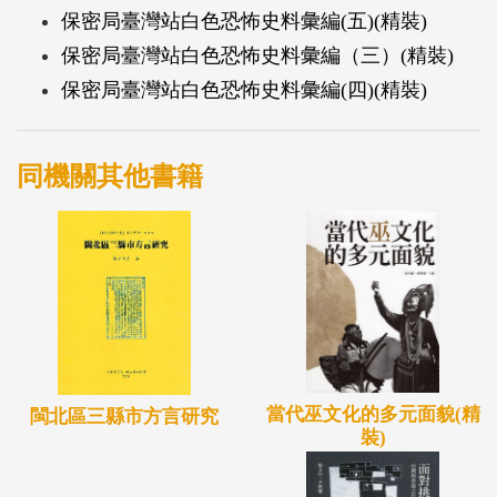
保密局臺灣站白色恐怖史料彙編(五)(精裝)
社、義和學社、陶學社╱會、回教民主憲政會、地方
保密局臺灣站白色恐怖史料彙編（三）(精裝)
建設協會、建設勵進社、通訊之友社、人民救國大同
保密局臺灣站白色恐怖史料彙編(四)(精裝)
盟、佛教佈道會、中堅社、仁社等組織，共1件。另
有幾件與民社黨無關者如第11件〈市總工會、鐵路工
會資料顏艮昌〉、第17件〈青文協蔣渭川卷〉。
同機關其他書籍
當代巫文化的多元面貌(精
閩北區三縣市方言研究
裝)