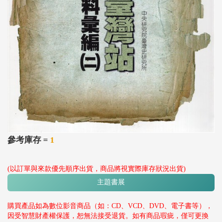
參考庫存 =
1
(以訂單與來款優先順序出貨，商品將視實際庫存狀況出貨)
主題書展
購買產品如為數位影音商品（如：CD、VCD、DVD、電子書等），
因受智慧財產權保護，恕無法接受退貨。如有商品瑕疵，僅可更換