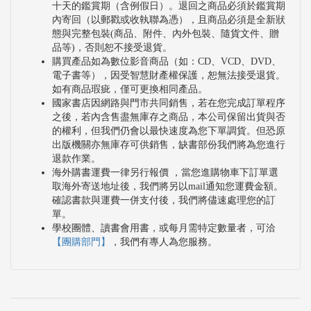
十天的鑑賞期（含例假日）。退回之商品必須於鑑賞期
內寄回（以郵戳或收執聯為憑），且商品必須是全新狀
態與完整包裝(商品、附件、內外包裝、隨貨文件、贈
品等)，否則恕不接受退貨。
購買產品如為數位影音商品（如：CD、VCD、DVD、
電子書等），因受智慧財產權保護，恕無法接受退貨。
如有商品瑕疵，僅可更換相同產品。
國家書店因網路與門市共同銷售，若在您完成訂單程序
之後，若內含售盡無庫存之商品，本公司保留出貨與否
的權利，但我們仍會以最快速度為您下單調貨。但恐原
出版機關亦無庫存可供銷售，缺書部份我們將為您進行
退款作業。
海外購書運費一律另行報價 ，當您進購物車下訂單選
取海外寄送地址後，我們將另以mail通知您運費金額。
確認書款與運費一併支付後，我們將儘速處理您的訂
單。
學校團體、讀書會用書，或每月需特定數量者，可洽
【團購部門】
，我們有專人為您服務。