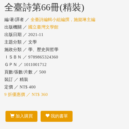
全臺詩第66冊(精裝)
編/著/譯者 ／
全臺詩編輯小組編撰，施懿琳主編
出版機關 ／
國立臺灣文學館
出版日期 ／ 2021-11
主題分類 ／ 文學
施政分類 ／ 學、歷史與哲學
ＩＳＢＮ ／ 9789865324360
ＧＰＮ ／ 1011001712
頁數/張數/片數 ／ 500
裝訂 ／ 精裝
定價 ／ NT$ 400
9 折優惠價 ／ NT$ 360
加入購買
我的書單