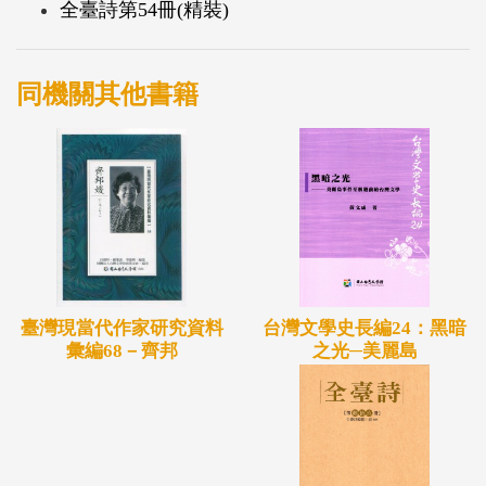
全臺詩第54冊(精裝)
同機關其他書籍
台灣文學史長編24：黑暗
臺灣現當代作家研究資料
之光─美麗島
彙編68－齊邦