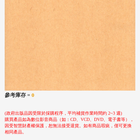
參考庫存 =
0
(政府出版品因受限於採購程序，平均補貨作業時間約 2~3 週)
購買產品如為數位影音商品（如：CD、VCD、DVD、電子書等），
因受智慧財產權保護，恕無法接受退貨。如有商品瑕疵，僅可更換
相同產品。