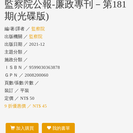
監察院公報-廉政專刊－第181
期(光碟版)
編/著/譯者 ／
監察院
出版機關 ／
監察院
出版日期 ／ 2021-12
主題分類 ／
施政分類 ／
ＩＳＢＮ ／ 9599030363878
ＧＰＮ ／ 2008200060
頁數/張數/片數 ／
裝訂 ／ 平裝
定價 ／ NT$ 50
9 折優惠價 ／ NT$ 45
加入購買
我的書單