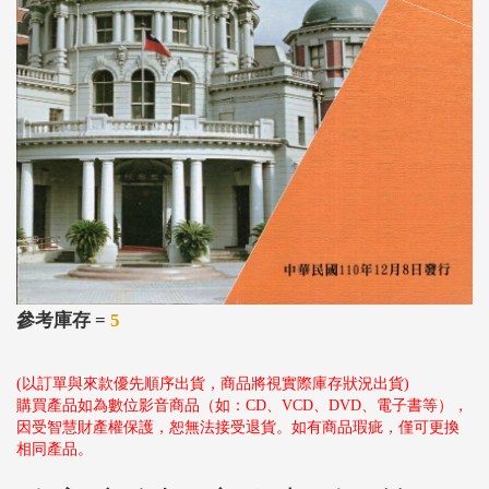
參考庫存 =
5
(以訂單與來款優先順序出貨，商品將視實際庫存狀況出貨)
購買產品如為數位影音商品（如：CD、VCD、DVD、電子書等），
因受智慧財產權保護，恕無法接受退貨。如有商品瑕疵，僅可更換
相同產品。