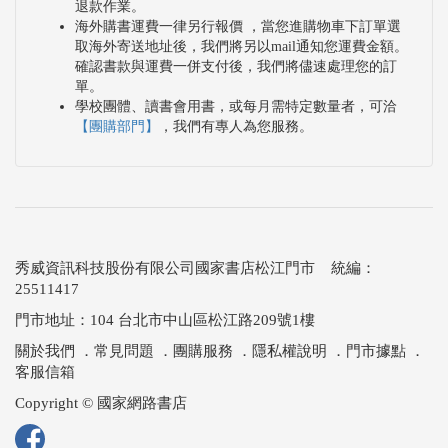
退款作業。
海外購書運費一律另行報價 ，當您進購物車下訂單選
取海外寄送地址後，我們將另以mail通知您運費金額。
確認書款與運費一併支付後，我們將儘速處理您的訂
單。
學校團體、讀書會用書，或每月需特定數量者，可洽
【團購部門】
，我們有專人為您服務。
秀威資訊科技股份有限公司國家書店松江門市 統編：
25511417
門市地址：104 台北市中山區松江路209號1樓
關於我們
．
常見問題
．
團購服務
．
隱私權說明
．
門市據點
．
客服信箱
Copyright © 國家網路書店