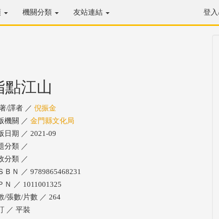
類
機關分類
友站連結
登入
指點江山
/著/譯者 ／
倪振金
版機關 ／
金門縣文化局
日期 ／ 2021-09
題分類 ／
政分類 ／
ＢＮ ／ 9789865468231
Ｎ ／ 1011001325
/張數/片數 ／ 264
訂 ／ 平裝