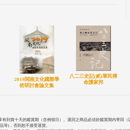
八二三史記(貳)軍民搏
2019閩南文化國際學
命護家邦
術研討會論文集
享有到貨十天的鑑賞期（含例假日）。退回之商品必須於鑑賞期內寄回（
品等)，否則恕不接受退貨。