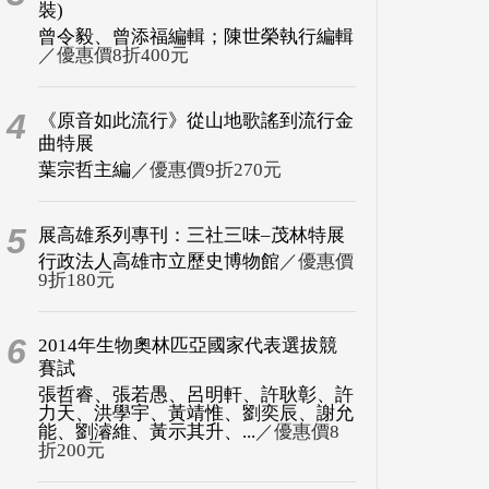
裝)
曾令毅、曾添福編輯；陳世榮執行編輯
／優惠價8折400元
4
《原音如此流行》從山地歌謠到流行金
曲特展
葉宗哲主編
／優惠價9折270元
5
展高雄系列專刊：三社三味–茂林特展
行政法人高雄市立歷史博物館
／優惠價
9折180元
6
2014年生物奧林匹亞國家代表選拔競
賽試
張哲睿、張若愚、呂明軒、許耿彰、許
力天、洪學宇、黃靖惟、劉奕辰、謝允
能、劉濬維、黃示其升、...
／優惠價8
折200元