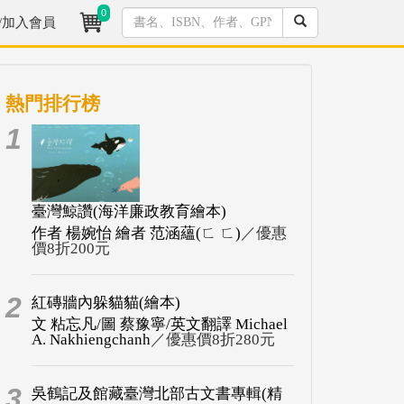
0
/加入會員
熱門排行榜
1
臺灣鯨讚(海洋廉政教育繪本)
作者 楊婉怡 繪者 范涵蘊(ㄈ ㄈ)
／優惠
價8折200元
2
紅磚牆內躲貓貓(繪本)
文 粘忘凡/圖 蔡豫寧/英文翻譯 Michael
A. Nakhiengchanh
／優惠價8折280元
3
吳鶴記及館藏臺灣北部古文書專輯(精