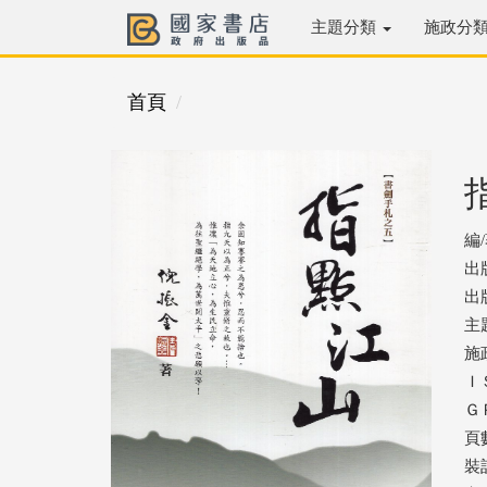
主題分類
施政分
首頁
編
出
出版
主
施
ＩＳ
ＧＰ
頁數
裝