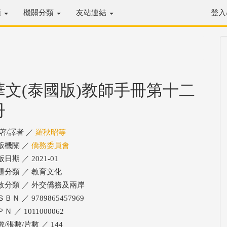
類
機關分類
友站連結
登入
華文(泰國版)教師手冊第十二
冊
/著/譯者 ／
羅秋昭等
版機關 ／
僑務委員會
日期 ／ 2021-01
題分類 ／ 教育文化
政分類 ／ 外交僑務及兩岸
ＢＮ ／ 9789865457969
Ｎ ／ 1011000062
/張數/片數 ／ 144