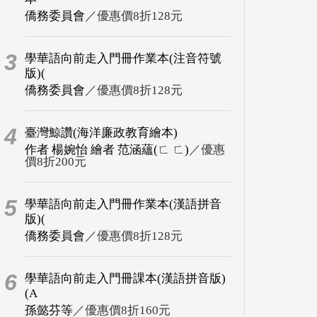
僑務委員會
／優惠價8折128元
3
學華語向前走入門冊作業本(注音符號
版)(
僑務委員會
／優惠價8折128元
4
臺灣鯨讚(海洋廉政教育繪本)
作者 楊婉怡 繪者 范涵蘊(ㄈ ㄈ)
／優惠
價8折200元
5
學華語向前走入門冊作業本(漢語拼音
版)(
僑務委員會
／優惠價8折128元
6
學華語向前走入門冊課本(漢語拼音版)
(A
孫懿芬等
／優惠價8折160元