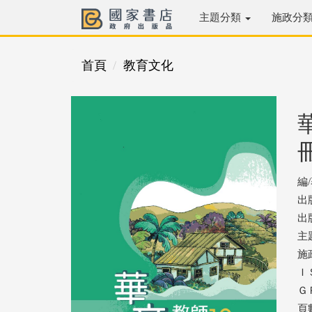
主題分類
施政分
首頁
教育文化
編
出
出版
主
施
ＩＳ
ＧＰ
頁數