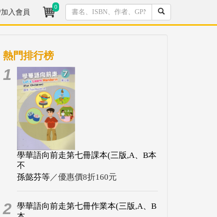
0
/加入會員
熱門排行榜
1
學華語向前走第七冊課本(三版,A、B本
不
孫懿芬等
／優惠價8折160元
2
學華語向前走第七冊作業本(三版,A、B
本