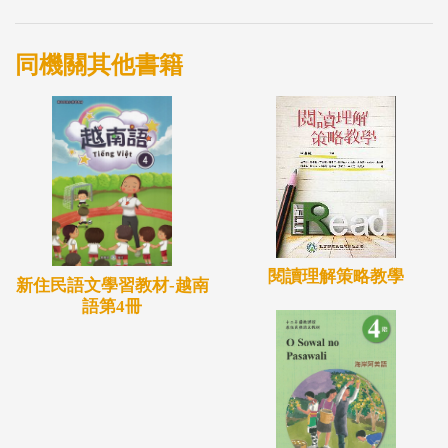
理、環境、生計、產業、觀光。
（二）自選單元，各語自選2課「文學」主題及2課
同機關其他書籍
「文化」主題。
三、本套教材架構分為「學習手冊」及「教師手
冊」：
（一）「學習手冊」共有10課，各課包含3單元：課
文、生詞、學習測驗。
（二）「教師手冊」配合學習手冊，包含8單元：各
課課文主旨、課文內容、詞彙解釋、句型補充、教學
閱讀理解策略教學
新住民語文學習教材-越南
活動、語文知識及語言文化補充資料等，提供教學參
語第4冊
考之用。