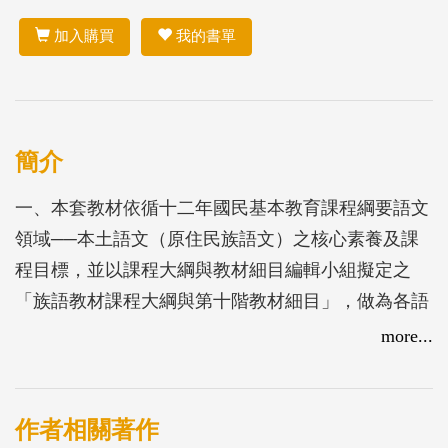
加入購買
我的書單
簡介
一、本套教材依循十二年國民基本教育課程綱要語文
領域──本土語文（原住民族語文）之核心素養及課
程目標，並以課程大綱與教材細目編輯小組擬定之
「族語教材課程大綱與第十階教材細目」，做為各語
教材編寫組之編輯依據。
more...
二、第十階教材課程主軸【環境與產業】，可分為兩
大單元：
（一）必選單元，共6大主題，分別為：民族、地
作者相關著作