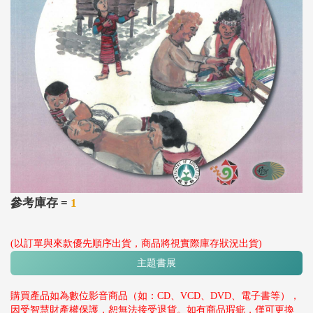
參考庫存 =
1
(以訂單與來款優先順序出貨，商品將視實際庫存狀況出貨)
主題書展
購買產品如為數位影音商品（如：CD、VCD、DVD、電子書等），
因受智慧財產權保護，恕無法接受退貨。如有商品瑕疵，僅可更換