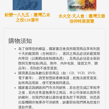
鉅變一八九五：臺灣乙未
水火交‧天人會：臺灣王爺
之役120週年
信仰特展展覽
購物須知
為了保障您的權益，國家書店會員所購買商品享有到貨
十天的鑑賞期（含例假日）。退回之商品必須於鑑賞期
內寄回（以郵戳或收執聯為憑），且商品必須是全新狀
態與完整包裝(商品、附件、內外包裝、隨貨文件、贈
品等)，否則恕不接受退貨。
購買產品如為數位影音商品（如：CD、VCD、DVD、
電子書等），因受智慧財產權保護，恕無法接受退貨。
如有商品瑕疵，僅可更換相同產品。
國家書店因網路與門市共同銷售，若在您完成訂單程序
之後，若內含售盡無庫存之商品，本公司保留出貨與否
的權利，但我們仍會以最快速度為您下單調貨。但恐原
出版機關亦無庫存可供銷售，缺書部份我們將為您進行
退款作業。