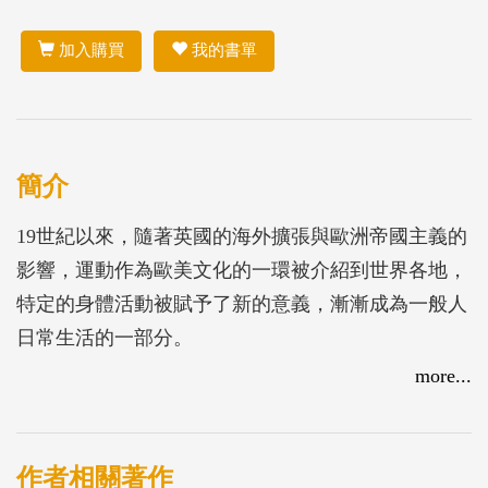
加入購買
我的書單
簡介
19世紀以來，隨著英國的海外擴張與歐洲帝國主義的
影響，運動作為歐美文化的一環被介紹到世界各地，
特定的身體活動被賦予了新的意義，漸漸成為一般人
日常生活的一部分。
臺灣社會普遍的認識運動是與日本接觸之後，遊戲的
more...
快樂、與日本競爭的機會，運動被賦予了不同的想
像，成為臺灣人認識運動的開端。
在戰後，為了爭取國際發聲的機會，運動的焦點被放
作者相關著作