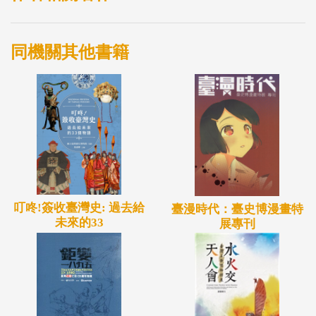
在競技之上，區域間、國際間，競技的勝利除了個人
對於自我價值的追求外，也被期待著能夠「為國爭
同機關其他書籍
光」。代表隊代表誰出賽？成為運動員必須回應社會
期待的一道課題。
奧運：運動的最高殿堂，競技場下的角力卻成為洶湧
的波濤，能不能站上起跑線，傑出優秀之外，也得有
適當的機運。
但對於一般人而言，運動的快樂是純粹的、時尚的、
娛樂的，它早已成為生活的一部分，習以為常。
叮咚!簽收臺灣史: 過去給
對你而言，運動是什麼？。
臺漫時代：臺史博漫畫特
未來的33
展專刊