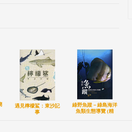
簡
綠野魚蹤－綠島海洋
遇見檸檬鯊：東沙記
魚類生態導覽 (精
事