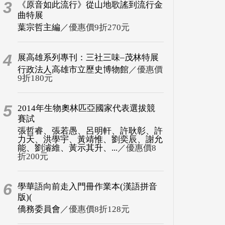
3
《原音如此流行》從山地歌謠到流行金
曲特展
葉宗哲主編
／優惠價9折270元
4
展高雄系列專刊：三社三味–茂林特展
行政法人高雄市立歷史博物館
／優惠價
9折180元
5
2014年生物奧林匹亞國家代表選拔競
賽試
張哲睿、張若愚、呂明軒、許耿彰、許
力天、洪學宇、黃靖惟、劉奕辰、謝允
能、劉濬維、黃示其升、...
／優惠價8
折200元
6
學華語向前走入門冊作業本(漢語拼音
版)(
僑務委員會
／優惠價8折128元