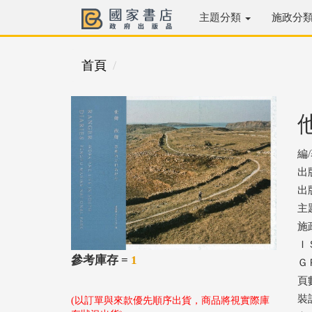
主題分類
施政分
首頁
編
出
出版
主
施
ＩＳ
參考庫存 =
1
ＧＰ
頁數
裝
(以訂單與來款優先順序出貨，商品將視實際庫