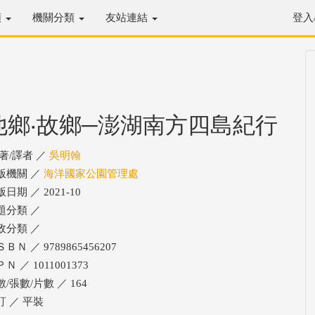
類
機關分類
友站連結
登入
他鄉‧故鄉─澎湖南方四島紀行
/著/譯者 ／
吳明翰
版機關 ／
海洋國家公園管理處
日期 ／ 2021-10
題分類 ／
政分類 ／
ＢＮ ／ 9789865456207
Ｎ ／ 1011001373
/張數/片數 ／ 164
訂 ／ 平裝