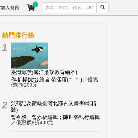
0
/加入會員
熱門排行榜
1
臺灣鯨讚(海洋廉政教育繪本)
作者 楊婉怡 繪者 范涵蘊(ㄈ ㄈ)
／優惠
價8折200元
2
吳鶴記及館藏臺灣北部古文書專輯(精
裝)
曾令毅、曾添福編輯；陳世榮執行編輯
／優惠價8折400元