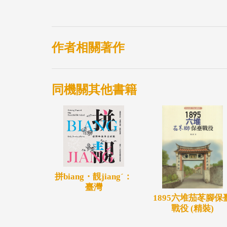
作者相關著作
同機關其他書籍
拼biang・靚jiangˊ：
臺灣
1895六堆茄苳腳保
戰役 (精裝)