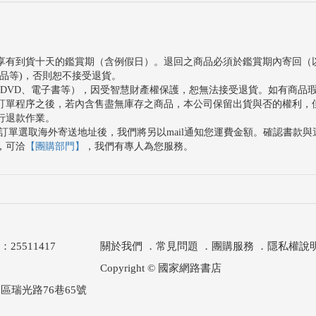
享有到貨十天的鑑賞期（含例假日）。退回之商品必須於鑑賞期內寄回（
品等)，否則恕不接受退貨。
、DVD、電子書等），因受智慧財產權保護，恕無法接受退貨。如有商品
訂單程序之後，若內含售盡無庫存之商品，本公司保留出貨與否的權利，
行退款作業。
訂單選取海外寄送地址後，我們將另以mail通知您運費金額。確認書款
，可洽
【團購部門】
，我們有專人為您服務。
511417
關於我們
．
常見問題
．
團購服務
．
隱私權說
Copyright © 國家網路書店
區瑞光路76巷65號