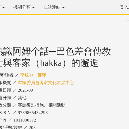
類
機關分類
友站連結
登入
熟識阿姆个話─巴色差會傳教
士與客家（hakka）的邂逅
/著/譯者 ／
李毓中、鄭瑩
版機關 ／
客家委員會客家文化發展中心
日期 ／ 2021-09
題分類 ／ 其他
政分類 ／ 客語復甦措施、相關活動
ＢＮ ／ 9789865434298
Ｎ ／ 1011000372
/張數/片數 ／ 208