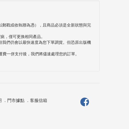
以郵戳或收執聯為憑），且商品必須是全新狀態與完
瑕疵，僅可更換相同產品。
但我們仍會以最快速度為您下單調貨。但恐原出版機
與運費一併支付後，我們將儘速處理您的訂單。
明
．
門市據點
．
客服信箱