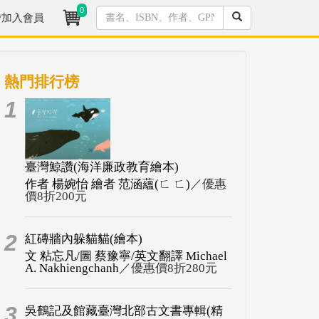
0
/加入會員
熱門排行榜
1
臺灣鯨讚(海洋廉政教育繪本)
作者 楊婉怡 繪者 范涵蘊(ㄈ ㄈ)
／優惠
價8折200元
2
紅磚牆內躲貓貓(繪本)
文 粘忘凡/圖 蔡豫寧/英文翻譯 Michael
A. Nakhiengchanh
／優惠價8折280元
3
吳鶴記及館藏臺灣北部古文書專輯(精