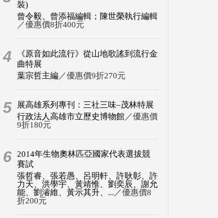
裝)
曾令毅、曾添福編輯；陳世榮執行編輯
／優惠價8折400元
4
《原音如此流行》從山地歌謠到流行金
曲特展
葉宗哲主編
／優惠價9折270元
5
展高雄系列專刊：三社三味–茂林特展
行政法人高雄市立歷史博物館
／優惠價
9折180元
6
2014年生物奧林匹亞國家代表選拔競
賽試
張哲睿、張若愚、呂明軒、許耿彰、許
力天、洪學宇、黃靖惟、劉奕辰、謝允
能、劉濬維、黃示其升、...
／優惠價8
折200元