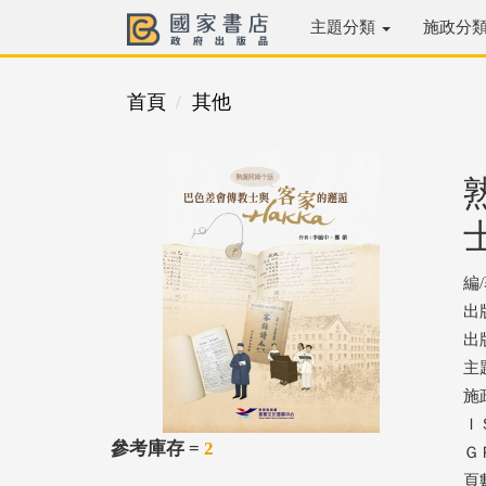
主題分類
施政分
首頁
其他
編
出
出版
主
施
ＩＳ
參考庫存 =
2
ＧＰ
頁數