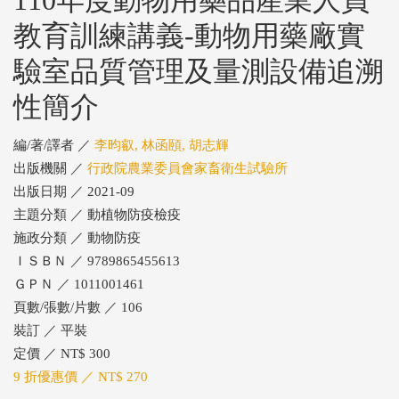
教育訓練講義-動物用藥廠實
驗室品質管理及量測設備追溯
性簡介
編/著/譯者 ／
李昀叡, 林函頤, 胡志輝
出版機關 ／
行政院農業委員會家畜衛生試驗所
出版日期 ／ 2021-09
主題分類 ／ 動植物防疫檢疫
施政分類 ／ 動物防疫
ＩＳＢＮ ／ 9789865455613
ＧＰＮ ／ 1011001461
頁數/張數/片數 ／ 106
裝訂 ／ 平裝
定價 ／ NT$ 300
9 折優惠價 ／ NT$ 270