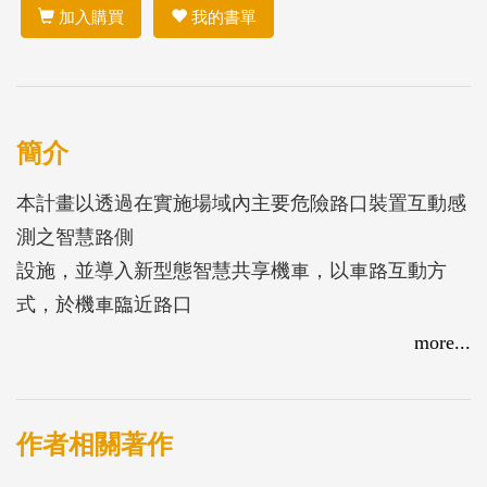
加入購買
我的書單
簡介
本計畫以透過在實施場域內主要危險路口裝置互動感
測之智慧路側
設施，並導入新型態智慧共享機車，以車路互動方
式，於機車臨近路口
或行駛於危險路段時，由路側設施偵測車輛風險並透
more...
過資訊可變標誌警
示(CMS)給予駕駛警示，而警示訊息亦同步發送至新
型態智慧共享機
作者相關著作
車，以加強提醒機車駕駛人注意行駛，提昇行車安