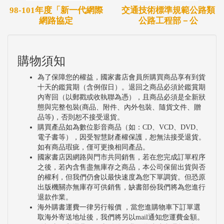
98-101年度「新一代網際
交通技術標準規範公路類
網路協定
公路工程部－公
購物須知
為了保障您的權益，國家書店會員所購買商品享有到貨
十天的鑑賞期（含例假日）。退回之商品必須於鑑賞期
內寄回（以郵戳或收執聯為憑），且商品必須是全新狀
態與完整包裝(商品、附件、內外包裝、隨貨文件、贈
品等)，否則恕不接受退貨。
購買產品如為數位影音商品（如：CD、VCD、DVD、
電子書等），因受智慧財產權保護，恕無法接受退貨。
如有商品瑕疵，僅可更換相同產品。
國家書店因網路與門市共同銷售，若在您完成訂單程序
之後，若內含售盡無庫存之商品，本公司保留出貨與否
的權利，但我們仍會以最快速度為您下單調貨。但恐原
出版機關亦無庫存可供銷售，缺書部份我們將為您進行
退款作業。
海外購書運費一律另行報價 ，當您進購物車下訂單選
取海外寄送地址後，我們將另以mail通知您運費金額。