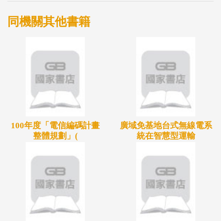
全。
同機關其他書籍
計畫主要成果包含1. 於實驗場域完成易肇事地點分
析，並提出改
善方案、2. 完成20 處智慧路口建置、400 部新型態智
慧共享機車設
置、300 部資料蒐集之機車車上裝置設置、3.完成實
驗場域安全改善成
效前期追蹤分析與本期比較分析、4.完成機車使用者
100年度「電信編碼計畫
廣域免基地台式無線電系
行為分析與評鑑，
整體規劃」(
統在智慧型運輸
並找出道路管理尚未列出之潛在危險路段，可提供未
來進行交通安全改
善措施之參考。