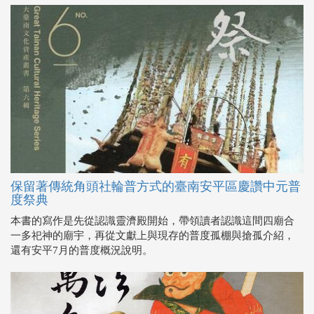
保留著傳統角頭社輪普方式的臺南安平區慶讚中元普
度祭典
本書的寫作是先從認識靈濟殿開始，帶領讀者認識這間四廟合
一多祀神的廟宇，再從文獻上與現存的普度孤棚與搶孤介紹，
還有安平7月的普度概況說明。