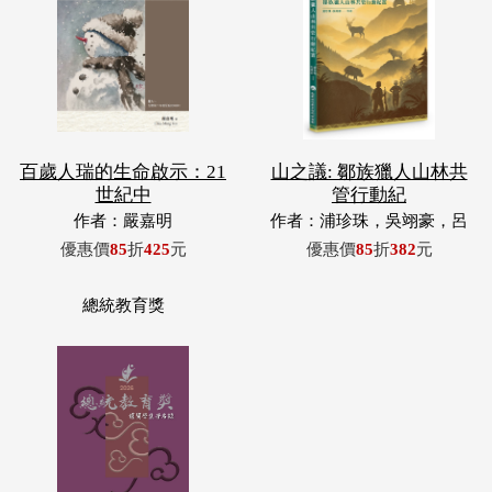
百歲人瑞的生命啟示：21
山之議: 鄒族獵人山林共
世紀中
管行動紀
作者：嚴嘉明
作者：浦珍珠，吳翊豪，呂
翊齊，張惠東，許玉青，王
優惠價
85
折
425
元
優惠價
85
折
382
元
昶欣，蕭冠祐，浦忠成，浦
忠勇
總統教育獎