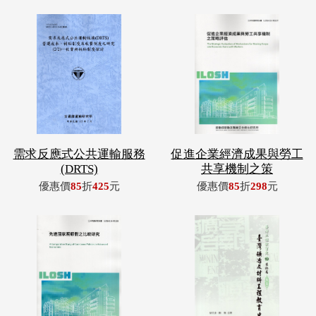
需求反應式公共運輸服務
促進企業經濟成果與勞工
(DRTS)
共享機制之策
優惠價
85
折
425
元
優惠價
85
折
298
元