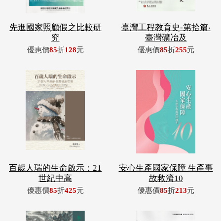
先進國家照顧假之比較研
臺灣工程教育史-第拾篇‧
究
臺灣礦冶及
優惠價
85
折
128
元
優惠價
85
折
255
元
百歲人瑞的生命啟示：21
安心生產國家保障 生產事
世紀中高
故救濟10
優惠價
85
折
425
元
優惠價
85
折
213
元