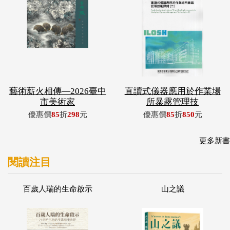
藝術薪火相傳—2026臺中
直讀式儀器應用於作業場
市美術家
所暴露管理技
優惠價
85
折
298
元
優惠價
85
折
850
元
更多新書
閱讀注目
百歲人瑞的生命啟示
山之議