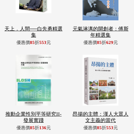
天上．人間──白先勇精選
元氣淋漓的開創者：傅斯
集
年精選集
優惠價
85
折
553
元
優惠價
85
折
629
元
推動企業性別平等研究II-
昂揚的主體：漢人大眾人
發展實踐
文主義的當代
優惠價
85
折
136
元
優惠價
85
折
553
元