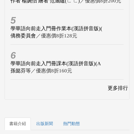
作者 楊婉怡 繪者 范涵蘊(ㄈ ㄈ)
／優惠價8折200元
5
學華語向前走入門冊作業本(漢語拼音版)(
僑務委員會
／優惠價8折128元
6
學華語向前走入門冊課本(漢語拼音版)(A
孫懿芬等
／優惠價8折160元
更多排行
書籍介紹
出版新聞
熱門動態