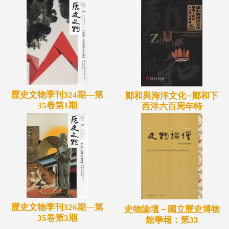
歷史文物季刊324期—第
鄭和與海洋文化─鄭和下
35卷第1期
西洋六百周年特
歷史文物季刊326期—第
史物論壇－國立歷史博物
35卷第3期
館學報：第33