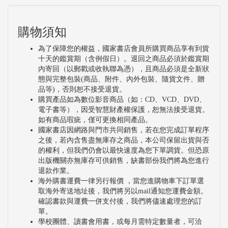
購物須知
為了保障您的權益，國家書店會員所購買商品享有到貨
十天的鑑賞期（含例假日）。退回之商品必須於鑑賞期
內寄回（以郵戳或收執聯為憑），且商品必須是全新狀
態與完整包裝(商品、附件、內外包裝、隨貨文件、贈
品等)，否則恕不接受退貨。
購買產品如為數位影音商品（如：CD、VCD、DVD、
電子書等），因受智慧財產權保護，恕無法接受退貨。
如有商品瑕疵，僅可更換相同產品。
國家書店因網路與門市共同銷售，若在您完成訂單程序
之後，若內含售盡無庫存之商品，本公司保留出貨與否
的權利，但我們仍會以最快速度為您下單調貨。但恐原
出版機關亦無庫存可供銷售，缺書部份我們將為您進行
退款作業。
海外購書運費一律另行報價 ，當您進購物車下訂單選
取海外寄送地址後，我們將另以mail通知您運費金額。
確認書款與運費一併支付後，我們將儘速處理您的訂
單。
學校團體、讀書會用書，或每月需特定數量者，可洽